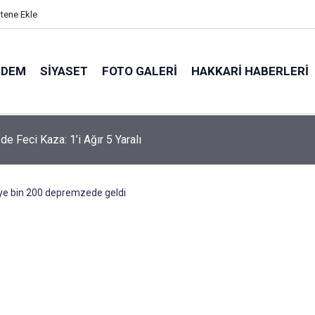
itene Ekle
NDEM
SIYASET
FOTO GALERI
HAKKARI HABERLERI
'te 83 yaşındaki hasta için hava ambulansı devreye girdi
ye bin 200 depremzede geldi