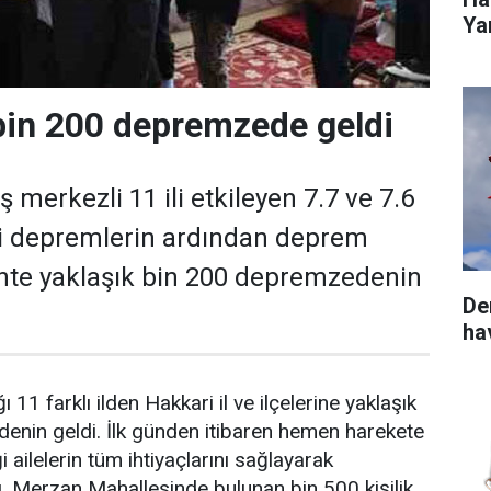
Yar
bin 200 depremzede geldi
erkezli 11 ili etkileyen 7.7 ve 7.6
 depremlerin ardından deprem
nte yaklaşık bin 200 depremzedenin
De
ha
11 farklı ilden Hakkari il ve ilçelerine yaklaşık
nin geldi. İlk günden itibaren hemen harekete
i ailelerin tüm ihtiyaçlarını sağlayarak
ı. Merzan Mahallesinde bulunan bin 500 kişilik