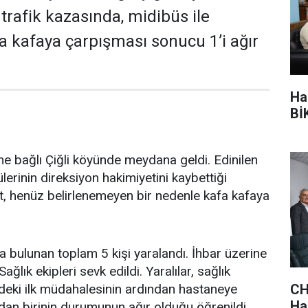
rafik kazasında, midibüs ile
 kafaya çarpışması sonucu 1’i ağır
Ha
BİK
ne bağlı Çiğli köyünde meydana geldi. Edinilen
ülerinin direksiyon hakimiyetini kaybettiği
t, henüz belirlenemeyen bir nedenle kafa kafaya
a bulunan toplam 5 kişi yaralandı. İhbar üzerine
ağlık ekipleri sevk edildi. Yaralılar, sağlık
CH
indeki ilk müdahalesinin ardından hastaneye
Hak
lardan birinin durumunun ağır olduğu öğrenildi.