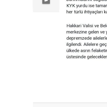
KYK yurdu ise tama
her türlü ihtiyaçları k
Hakkari Valisi ve Bel
merkezine gelen ve y
depremzede ailelerle 
ilgilendi. Ailelere g
ülkede asrın felaketi
üstesinde geleceklerin