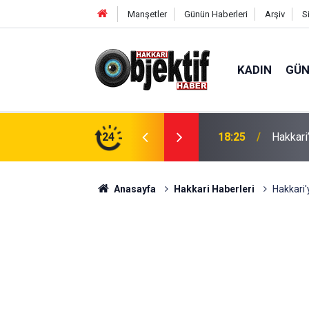
Manşetler
Günün Haberleri
Arşiv
S
KADIN
GÜ
aralı
24
11:12
Derecik
Anasayfa
Hakkari Haberleri
Hakkari'