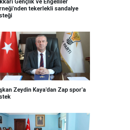
kkari Gençlik ve Engelliler
rneği'nden tekerlekli sandalye
steği
şkan Zeydin Kaya'dan Zap spor'a
stek