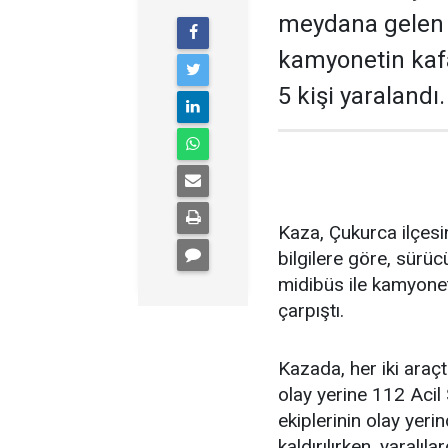
meydana gelen t
kamyonetin kafa
5 kişi yaralandı.
Kaza, Çukurca ilçesi
bilgilere göre, sürüc
midibüs ile kamyone
çarpıştı.
Kazada, her iki araçt
olay yerine 112 Acil S
ekiplerinin olay yer
kaldırılırken, yaralı