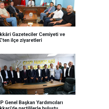
kkâri Gazeteciler Cemiyeti ve
’ten ilçe ziyaretleri
P Genel Başkan Yardımcıları
kari'de partililerle buluştu