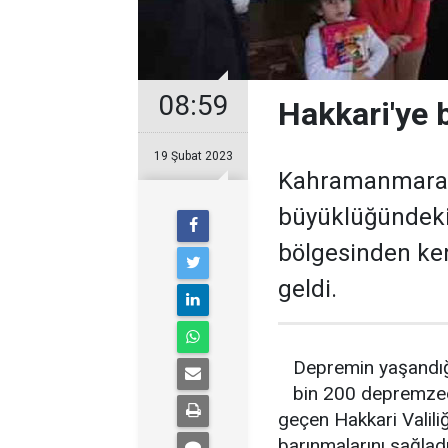
08:59
Hakkari'ye 
19 Şubat 2023
Kahramanmaraş m
büyüklüğündeki
bölgesinden ke
geldi.
Depremin yaşandığı 
bin 200 depremzede
geçen Hakkari Valiliğ
barınmalarını sağlad