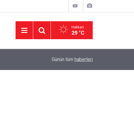
Hakkari
29 °C
11:01
'Çerçeve yasa' kanun teklifi Adalet Komisyonu'n
Günün tüm
haberleri