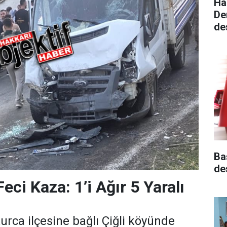
Ha
De
de
Ba
de
eci Kaza: 1’i Ağır 5 Yaralı
urca ilçesine bağlı Çiğli köyünde