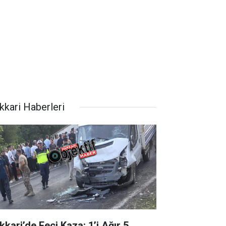
kkari Haberleri
kkari’de Feci Kaza: 1’i Ağır 5