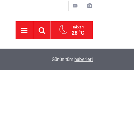
Hakkari
28 °C
11:01
'Çerçeve yasa' kanun teklifi Adalet Komisyonu'n
Günün tüm
haberleri