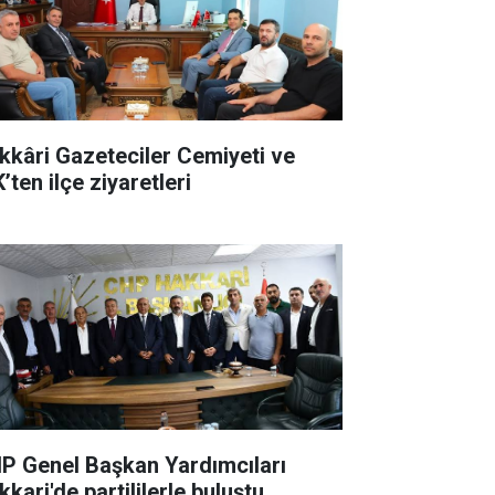
kkâri Gazeteciler Cemiyeti ve
’ten ilçe ziyaretleri
P Genel Başkan Yardımcıları
kari'de partililerle buluştu