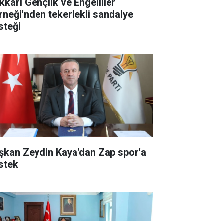
kkari Gençlik ve Engelliler
rneği'nden tekerlekli sandalye
steği
şkan Zeydin Kaya'dan Zap spor'a
stek