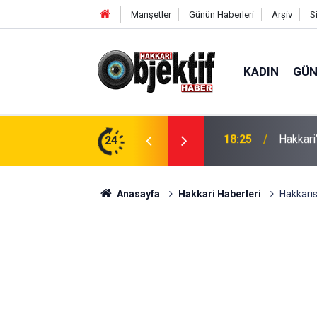
Manşetler
Günün Haberleri
Arşiv
S
KADIN
GÜ
aralı
24
11:12
Derecik
Anasayfa
Hakkari Haberleri
Hakkaris