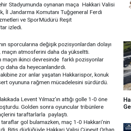
ehir Stadyumunda oynanan maça Hakkari Valisi
k, İl Jandarma Komutanı Tuğgeneral Ferdi
zmetleri ve SporMüdürü Reşit
ar izledi.
mın sporcularına değişik pozisyonlardan dolayı
, maçın atmosferini daha da yükseltti.
en maçın ikinci devresinde farklı pozisyonlar
çı daha da heyecanlandırdı.
rakibine zor anlar yaşatan Hakkarispor, konuk
 sert oyununa rağmen mücadelesini sürdürdü.
akikada Levent Yılmaz’ın attığı golle 1-0 öne
Hak
Ge
coşturdu. Golden sonra oyuncular tribünlere
lerini taraftarlarla paylaştı.
 taraflar gol bulamazken, maç 1-0 Hakkari’nin
di. Bitiş düdüğüyle Hakkari Valisi Cüneyit Orhan