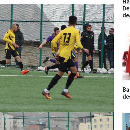
Ha
De
de
Ba
de