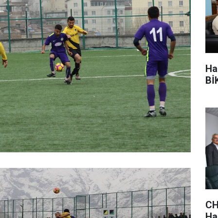
Ha
BİK
CH
Hak