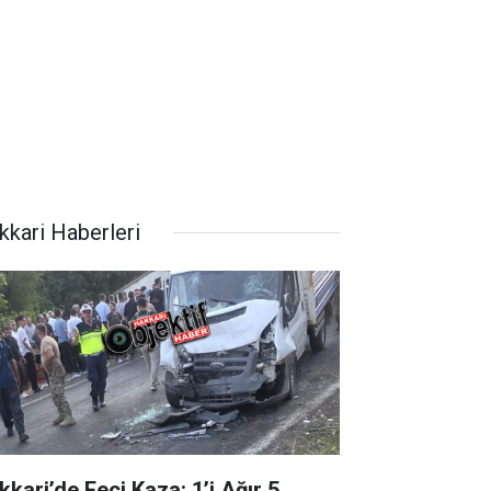
kkari Haberleri
kkari’de Feci Kaza: 1’i Ağır 5