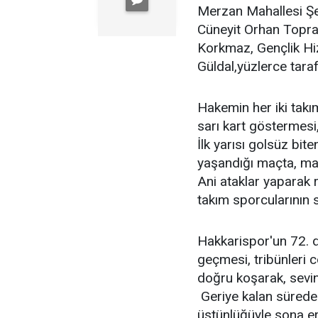
Merzan Mahallesi Ş
Cüneyit Orhan Topra
Korkmaz, Gençlik Hi
Güldal,yüzlerce taraft
Hakemin her iki takı
sarı kart göstermesi
İlk yarısı golsüz bit
yaşandığı maçta, ma
Ani ataklar yaparak 
takım sporcularının
Hakkarispor'un 72. d
geçmesi, tribünleri 
doğru koşarak, sevinç
Geriye kalan sürede
üstünlüğüyle sona er