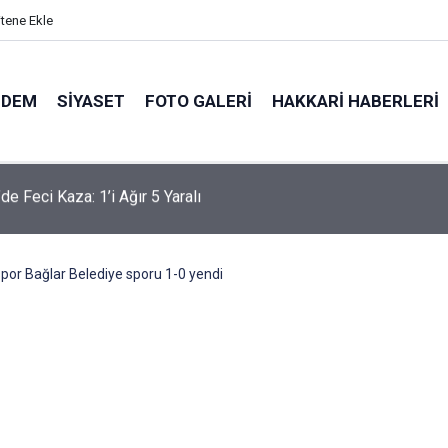
itene Ekle
NDEM
SIYASET
FOTO GALERI
HAKKARI HABERLERI
'te 83 yaşındaki hasta için hava ambulansı devreye girdi
por Bağlar Belediye sporu 1-0 yendi