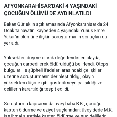
AFYONKARAHİSAR'DAKİ 4 YAŞINDAKİ
ÇOCUĞUN ÖLÜMÜ DE AYDINLATILDI
Bakan Gürlek'in açıklamasında Afyonkarahisar'da 24
Ocak'ta hayatını kaybeden 4 yaşındaki Yunus Emre
Yakar'ın ölümüne ilişkin soruşturmanın sonuçları da
yer aldı.
Yüksekten düşme olarak değerlendirilen olayda,
çocuğun darbedilerek öldürüldüğü belirlendi. Otopsi
bulguları ile şüpheli ifadeleri arasındaki çelişkiler
üzerine soruşturmanın derinleştirildiği, olayın
yüksekten düşme gibi gösterilmeye çalışıldığı ve
delillerin karartıldığı tespit edildi.
Soruşturma kapsamında üvey baba B.K., çocuğu
kasten öldürme ve eziyet suçlarından; üvey dede M.K.
ise ihmal suretiyle kasten öldürme ve suç delillerini