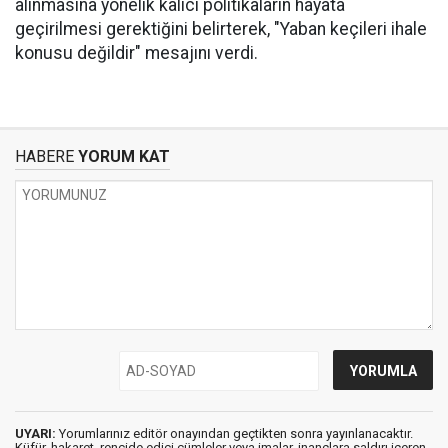
alınmasına yönelik kalıcı politikaların hayata
geçirilmesi gerektiğini belirterek, "Yaban keçileri ihale
konusu değildir" mesajını verdi.
HABERE
YORUM KAT
UYARI:
Yorumlarınız editör onayından geçtikten sonra yayınlanacaktır.
Küfür, hakaret, rencide edici cümleler veya imalar, inançlara saldırı içeren,