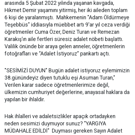
arasında 5 Şubat 2022 yılında yaşanan kavgada,
Hikmet Demir yaşamını yitirmiş, her iki aileden toplam
6 kişi de yaralanmıştı. Mahkemenin "Adam Öldürmeye
Teşebbüs" iddiasıyla müebbet artı 9'ar yıl ceza verdiği
öğretmenler Cuma Özer, Deniz Turan ve Remezan
Karakış’ın aile fertleri süresiz adalet nöbeti başlattı.
Valilik önünde bir araya gelen anneler, öğretmenlerin
fotoğrafları ve “Adalet İstiyoruz” pankartı açtı.
"SESİMİZİ DUYUN" Bugün adalet istiyoruz eylemimizin
38.günündeyiz diyen tutuklu eşi Asuman Turan,"
Verilen karar sadece öğretmenlerimize değil,
ülkemizin cumhuriyet değerlerine, anayasal haklara da
yapılan bir ihlaldir.
Hak ihlalleri ve adaletsizlikler apaçık ortadayken
neden sesimizi duymuyor sunuz? "YARGIYA
MÜDAHALE EDİLDİ" Duyması gereken Sayın Adalet