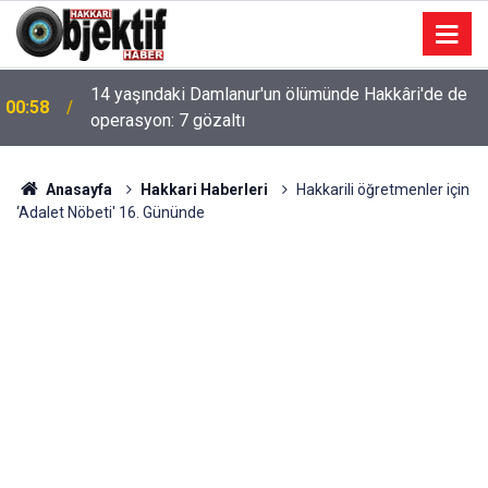
14 yaşındaki Damlanur'un ölümünde Hakkâri'de de
00:58
operasyon: 7 gözaltı
Hakkari'de Yaylada süt sağımı sonrası halay
00:49
çekerek stres atıyorlar
Anasayfa
Hakkari Haberleri
Hakkarili öğretmenler için
‘Adalet Nöbeti' 16. Gününde