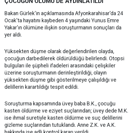
ÇOCUĞUN ÖLÜMÜ DE AYDINLATILDI
Bakan Gürlek'in açıklamasında Afyonkarahisar'da 24
Ocak'ta hayatını kaybeden 4 yaşındaki Yunus Emre
Yakar'ın ölümüne ilişkin soruşturmanın sonuçları da
yer aldı.
Yüksekten düşme olarak değerlendirilen olayda,
çocuğun darbedilerek öldürüldüğü belirlendi. Otopsi
bulguları ile şüpheli ifadeleri arasındaki çelişkiler
üzerine soruşturmanın derinleştirildiği, olayın
yüksekten düşme gibi gösterilmeye çalışıldığı ve
delillerin karartıldığı tespit edildi.
Soruşturma kapsamında üvey baba B.K., çocuğu
kasten öldürme ve eziyet suçlarından; üvey dede M.K.
ise ihmal suretiyle kasten öldürme ve suç delillerini
gizleme suçlarından tutuklandı. Anne Z.K. ve A.K.
hakkında ise adli kontrol kararı verildi.