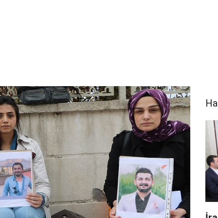
Ha
İr