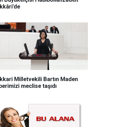
kkâri'de
kkari Milletvekili Bartın Maden
berimizi meclise taşıdı