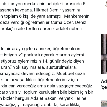
ehabilitasyon merkezinin sahipleri arasında 5
yaşanan kavgada, Hikmet Demir yaşamını
leden toplam 6 kişi de yaralanmıştı. Mahkemenin
l ceza verdiği öğretmenler Cuma Özer, Deniz
akış’ın aile fertleri süresiz adalet nöbeti
nde bir araya gelen anneler, öğretmenlerin
let istiyoruz” pankartı açarak oturma eylemi
istiyoruz eylemimizin 14. günündeyiz diyen
uran." Yok sayılmalara, susturulmalara,
usmayacaz devam edeceğiz. Müebbet ceza
r adını yaşattıkları öğretmenlerimiz için
Ad
larda can vereceğiz ama asla vazgeçmeyeceğiz
'ç
ro ve sivil toplum kuruluşları bile bizim için bir
izler hergün Adalet Bakanı ve yetkililerine
cağız, yılmayacağız sabırla, kararlılıkla,