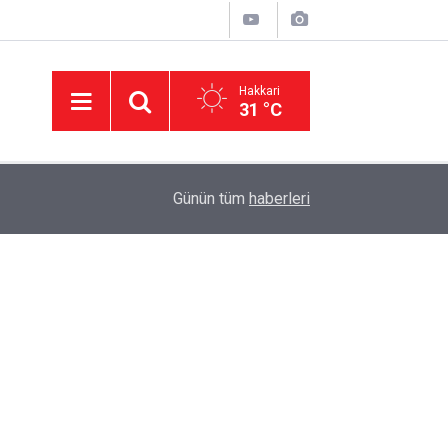
Hakkari
31 °C
15:47
Adalet Bakanı Akın Gürlek'ten 'çerçeve yasa' aç
Günün tüm
haberleri