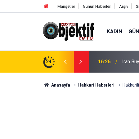
Manşetler
Günün Haberleri
Arşiv
S
KADIN
GÜ
h Hakkâri'de
24
16:13
Hakkari
Anasayfa
Hakkari Haberleri
Hakkaril