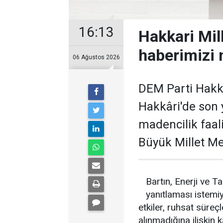
16:13
Hakkari Mil
haberimizi 
06 Ağustos 2026
DEM Parti Hakkâ
Hakkâri'de son y
madencilik faali
Büyük Millet Me
Bartın, Enerji ve T
yanıtlaması istemiy
etkiler, ruhsat süreçl
alınmadığına ilişkin 