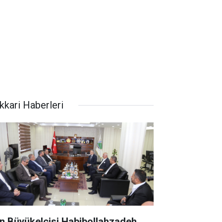
kkari Haberleri
an Büyükelçisi Habibollahzadeh