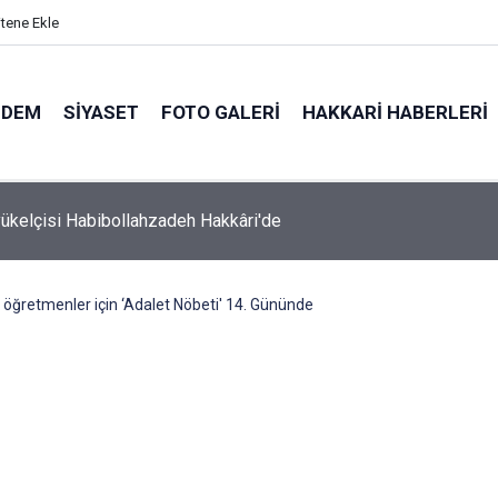
itene Ekle
NDEM
SIYASET
FOTO GALERI
HAKKARI HABERLERI
 Milletvekili Bartın Maden haberimizi meclise taşıdı
i öğretmenler için ‘Adalet Nöbeti' 14. Gününde