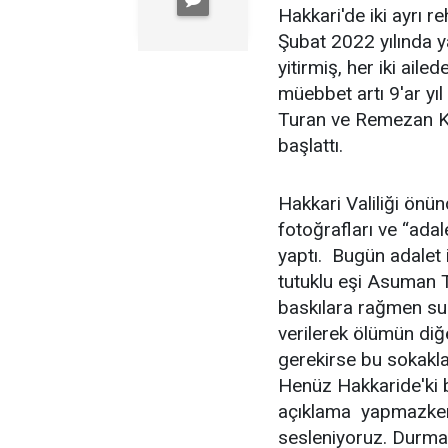
Hakkari'de iki ayrı r
Şubat 2022 yılında 
yitirmiş, her iki ai
müebbet artı 9'ar yı
Turan ve Remezan Kar
başlattı.
Hakkari Valiliği önü
fotoğrafları ve “ada
yaptı. Bugün adalet 
tutuklu eşi Asuman T
baskılara rağmen s
verilerek ölümün diğe
gerekirse bu sokak
Henüz Hakkaride'ki ba
açıklama yapmazken b
sesleniyoruz. Durmaya