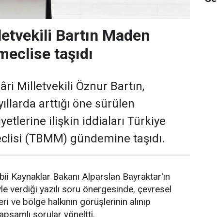
letvekili Bartın Maden
meclise taşıdı
ri Milletvekili Öznur Bartın,
ıllarda arttığı öne sürülen
yetlerine ilişkin iddiaları Türkiye
clisi (TBMM) gündemine taşıdı.
abii Kaynaklar Bakanı Alparslan Bayraktar'ın
le verdiği yazılı soru önergesinde, çevresel
eri ve bölge halkının görüşlerinin alınıp
kapsamlı sorular yöneltti.