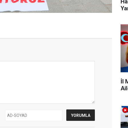
Ha
Ya
İl
Ai