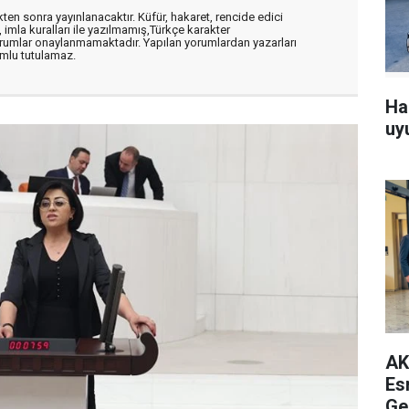
en sonra yayınlanacaktır. Küfür, hakaret, rencide edici
, imla kuralları ile yazılmamış,Türkçe karakter
orumlar onaylanmamaktadır. Yapılan yorumlardan yazarları
mlu tutulamaz.
Ha
uy
AK
Es
Ge