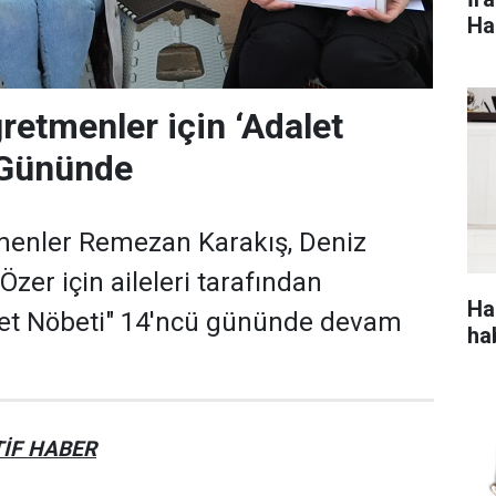
Ha
retmenler için ‘Adalet
 Gününde
tmenler Remezan Karakış, Deniz
zer için aileleri tarafından
Ha
alet Nöbeti" 14'ncü gününde devam
ha
İF HABER