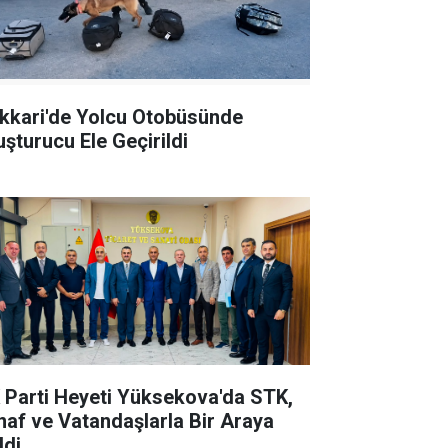
kkari'de Yolcu Otobüsünde
uşturucu Ele Geçirildi
 Parti Heyeti Yüksekova'da STK,
naf ve Vatandaşlarla Bir Araya
ldi