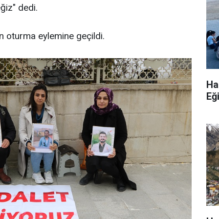
ğiz" dedi.
n oturma eylemine geçildi.
Ha
Eğ