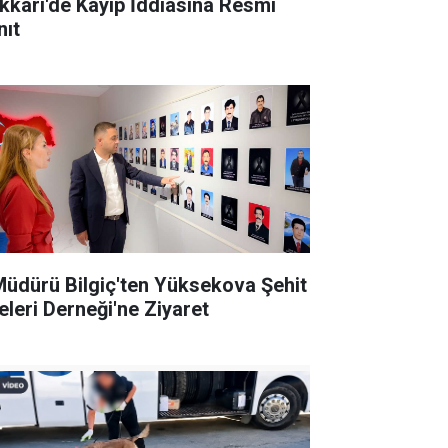
kkâri'de Kayıp İddiasına Resmî
nıt
 Müdürü Bilgiç'ten Yüksekova Şehit
leleri Derneği'ne Ziyaret