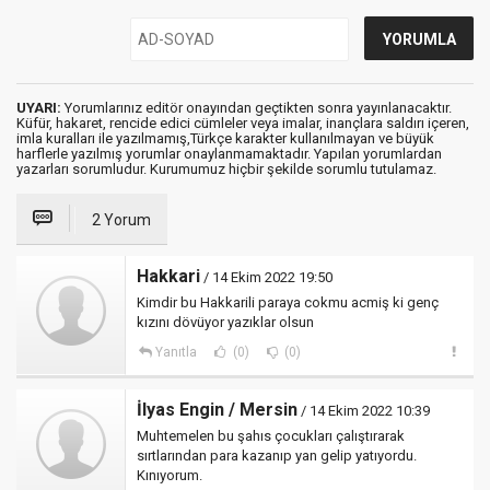
UYARI:
Yorumlarınız editör onayından geçtikten sonra yayınlanacaktır.
Küfür, hakaret, rencide edici cümleler veya imalar, inançlara saldırı içeren,
imla kuralları ile yazılmamış,Türkçe karakter kullanılmayan ve büyük
harflerle yazılmış yorumlar onaylanmamaktadır. Yapılan yorumlardan
yazarları sorumludur. Kurumumuz hiçbir şekilde sorumlu tutulamaz.
2 Yorum
Hakkari
/ 14 Ekim 2022 19:50
Kimdir bu Hakkarili paraya cokmu acmiş ki genç
kızını dövüyor yazıklar olsun
Yanıtla
(0)
(0)
İlyas Engin / Mersin
/ 14 Ekim 2022 10:39
Muhtemelen bu şahıs çocukları çalıştırarak
sırtlarından para kazanıp yan gelip yatıyordu.
Kınıyorum.