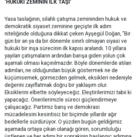
‘HUKUKİ ZEMİNİN İLK TAŞI’
Yasa taslağının, silahlı çatışma zemininden hukuk ve
demokratik siyaset zeminine geçişte ilk adım
niteliğinde olduğuna dikkat çeken Ayşegül Doğan, "Bir
gün bir an ya da bir dönemle sınırlı olmayan siyasi ve
hukuki bir inşa sürecinin ilk kapısı aralandı. 10 yıllara
yayılan çatışmaların ardından barışa giden yolun çok
aşamalı olması kaçınılmazdır. Böyle dönemlerde atılan
adımları, ne olduğundan büyük göstermek ne de
küçümsemek, görmezden gelmek, eksikleri nedeniyle
değerini zayıflatmak doğru bir yaklaşım olur.
Eksiklerini elbette söyleyeceğiz. Eleştirilerimizi tabii ki
yapacağız. Önerilerimizle süreci güçlendirmeye
çalışacağız. Partimiz barış ve demokrasi
mücadelesini kesintisiz bir biçimde yıllardır ağır
bedellerle sürdürüyor. O yüzden bugün geldiğimiz
aşamada ortaya çıkan olanağı gören, sorumluluğu
üstlenen ve her adımı bir sonrakinin başlangıç adımına