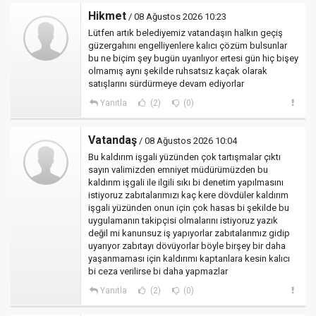
Hikmet
/ 08 Ağustos 2026 10:23
Lütfen artık belediyemiz vatandaşın halkın geçiş
güzergahını engelliyenlere kalıcı çözüm bulsunlar
bu ne biçim şey bugün uyarılıyor ertesi gün hiç bişey
olmamış aynı şekilde ruhsatsız kaçak olarak
satışlarını sürdürmeye devam ediyorlar
Yanıtla
(2)
(0)
Vatandaş
/ 08 Ağustos 2026 10:04
Bu kaldırım işgali yüzünden çok tartışmalar çıktı
sayın valimizden emniyet müdürümüzden bu
kaldırım işgali ile ilgili sıkı bi denetim yapılmasını
istiyoruz zabıtalarımızı kaç kere dövdüler kaldırım
işgali yüzünden onun için çok hasas bi şekilde bu
uygulamanın takipçisi olmalarını istiyoruz yazık
değil mi kanunsuz iş yapıyorlar zabıtalarımız gidip
uyarıyor zabıtayı dövüyorlar böyle birşey bir daha
yaşanmaması için kaldırımı kaptanlara kesin kalıcı
bi ceza verilirse bi daha yapmazlar
Yanıtla
(2)
(0)