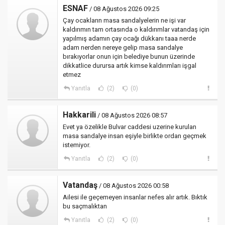
ESNAF
/ 08 Ağustos 2026 09:25
Çay ocakların masa sandalyelerin ne işi var
kaldırımın tam ortasında o kaldırımlar vatandaş için
yapılmış adamın çay ocağı dükkanı taaa nerde
adam nerden nereye gelip masa sandalye
bırakıyorlar onun için belediye bunun üzerinde
dikkatlice durursa artık kimse kaldırımları işgal
etmez
Yanıtla
(2)
(0)
Hakkarili
/ 08 Ağustos 2026 08:57
Evet ya özelikle Bulvar caddesi uzerine kurulan
masa sandalye insan eşiyle birlikte ordan geçmek
istemiyor.
Yanıtla
(2)
(0)
Vatandaş
/ 08 Ağustos 2026 00:58
Ailesi ile geçemeyen insanlar nefes alır artık. Bıktık
bu saçmalıktan
Yanıtla
(2)
(0)