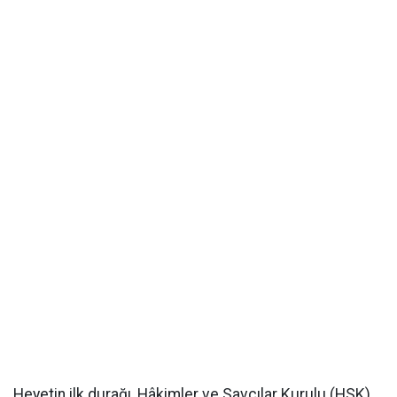
Heyetin ilk durağı, Hâkimler ve Savcılar Kurulu (HSK)