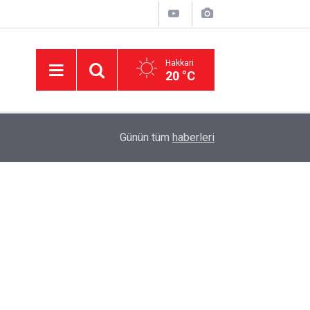
Hakkari
20 °C
23:08
Van'da silahlı kavga: 1'i ağır 6 kişi yaralandı
Günün tüm
haberleri