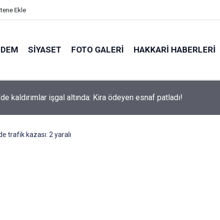
itene Ekle
NDEM
SIYASET
FOTO GALERI
HAKKARI HABERLERI
de kaldırımlar işgal altında: Kira ödeyen esnaf patladı!
e trafik kazası: 2 yaralı