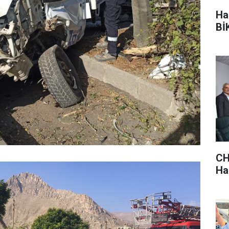
Ha
BİK
CH
Hak