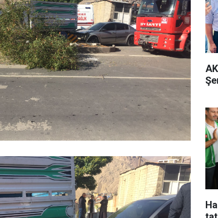
AK
Şe
Ha
tat