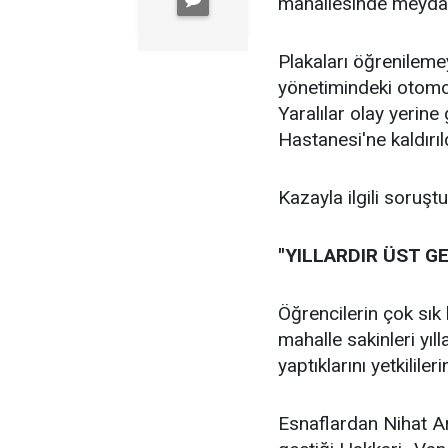
mahallesinde meydan
Plakaları öğrenilem
yönetimindeki otomob
Yaralılar olay yerin
Hastanesi'ne kaldırıl
Kazayla ilgili soruştu
''YILLARDIR ÜST G
Öğrencilerin çok sık
mahalle sakinleri yıl
yaptıklarını yetkilile
Esnaflardan Nihat Ars