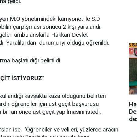
a geldi.
eyen M.Ö yönetimindeki kamyonet ile S.D
ilin çarpışması sonucu 2 kişi yaralandı.
e gelen ambulanslarla Hakkari Devlet
dı. Yaralılardan durumu iyi olduğu öğrenildi.
rma başlatıldığı belirtildi.
EÇİT İSTİYORUZ''
 kullandığı kavşakta kaza olduğunu belirten
lardır öğrenciler için üst geçit başvurusu
Ha
De
rin bir an önce üst geçit yapılmasını istedi.
de
lan ise, 'Öğrenciler ve velileri, yüzlerce aracın