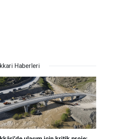
kkari Haberleri
kâri’de ulaşım için kritik proje: