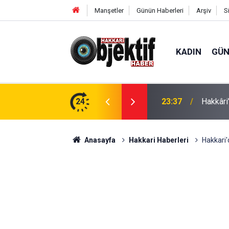
Manşetler
Günün Haberleri
Arşiv
S
KADIN
GÜ
e: Geçici köprüler tarihe karışıyor
24
23:37
Hakkâri’
Anasayfa
Hakkari Haberleri
Hakkari'd