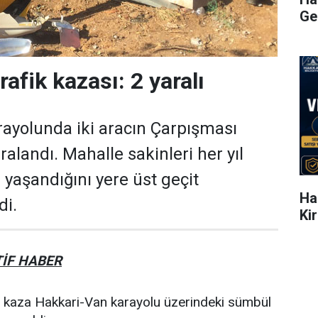
Ge
rafik kazası: 2 yaralı
ayolunda iki aracın Çarpışması
ralandı. Mahalle sakinleri her yıl
 yaşandığını yere üst geçit
Ha
di.
Ki
İF HABER
e, kaza Hakkari-Van karayolu üzerindeki sümbül