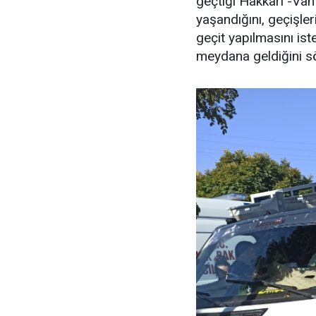
geçtiği Hakkari -Van
yaşandığını, geçişler
geçit yapılmasını iste
meydana geldiğini sö