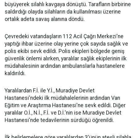
büyüyerek silahlı kavgaya dönüştü. Tarafların birbirine
saldırdığı olayda silahların da kullanılması üzerine
ortalık adeta savaş alanına döndü.
Çevredeki vatandaşların 112 Acil Çağrı Merkezi'ne
yaptığı ihbar üzerine olay yerine çok sayıda sağlık ve
polis ekibi sevk edildi. Polis ekipleri bölgede geniş
güvenlik önlemi alırken, yaralılar sağlık ekiplerinin ilk
müdahalesinin ardından ambulanslarla hastanelere
kaldırıldı.
Yaralılardan F.İ. ile Y.İ., Muradiye Devlet
Hastanesi'ndeki ilk müdahalelerinin ardından Van
Eğitim ve Araştırma Hastanesi'ne sevk edildi. Diğer
yaralılar O.İ., N.İ., F.İ. ve D.İ.'nin ise Muradiye Devlet
Hastanesi'nde tedavilerinin sürdüğü öğrenildi.
İlk belirlemelere göre yaralılardan 3'ünün ateşli silahla