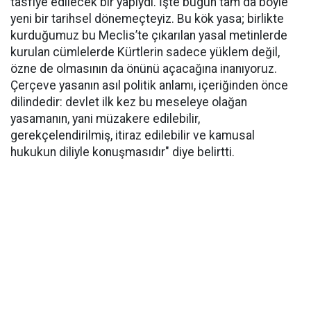
tasfiye edilecek bir yapıydı. İşte bugün tam da böyle
yeni bir tarihsel dönemeçteyiz. Bu kök yasa; birlikte
kurduğumuz bu Meclis’te çıkarılan yasal metinlerde
kurulan cümlelerde Kürtlerin sadece yüklem değil,
özne de olmasının da önünü açacağına inanıyoruz.
Çerçeve yasanın asıl politik anlamı, içeriğinden önce
dilindedir: devlet ilk kez bu meseleye olağan
yasamanın, yani müzakere edilebilir,
gerekçelendirilmiş, itiraz edilebilir ve kamusal
hukukun diliyle konuşmasıdır" diye belirtti.