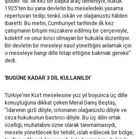
şiddet' idi. İlk kez bir başka araç deneniyor, hukuk.
1925'ten bu yana devletin bu meseledeki yasama
repertuvarı tedip, tenkil, iskân ve olağanüstü hâlden
ibaretti. Bu metin, Cumhuriyet tarihinde ilk kez
çatışmanın bitişini müzakere edilmiş bir çerçeveyle,
kolektif ve onur kırıcı olmayan bir hukukla düzenliyor.
Bir devletin bir meseleyi nasıl yönettiğini anlamak için
o meseleye hangi dille hitap ettiğine bakmak gerekir"
dedi.
'BUGÜNE KADAR 3 DİL KULLANILDI'
Türkiye'nin Kürt meselesine yüz yıl boyunca üç dille
konuştuğuna dikkat çeken Meral Danış Beştaş,
"İdarenin gizli diliyle, istisnanın olağanüstü diliyle ve
ceza hukukunun bastırıcı diliyle. Bu üç dilin ortak
özelliği, muhatabını özne olarak tanımamasıydı,
mesele yönetilecek bir tehdit, ıslah edilecek bir bölge,