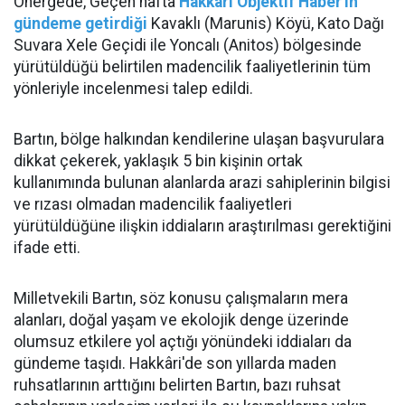
Önergede, Geçen hafta
Hakkari Objektif Haber'in
gündeme getirdiği
Kavaklı (Marunis) Köyü, Kato Dağı
Suvara Xele Geçidi ile Yoncalı (Anitos) bölgesinde
yürütüldüğü belirtilen madencilik faaliyetlerinin tüm
yönleriyle incelenmesi talep edildi.
Bartın, bölge halkından kendilerine ulaşan başvurulara
dikkat çekerek, yaklaşık 5 bin kişinin ortak
kullanımında bulunan alanlarda arazi sahiplerinin bilgisi
ve rızası olmadan madencilik faaliyetleri
yürütüldüğüne ilişkin iddiaların araştırılması gerektiğini
ifade etti.
Milletvekili Bartın, söz konusu çalışmaların mera
alanları, doğal yaşam ve ekolojik denge üzerinde
olumsuz etkilere yol açtığı yönündeki iddiaları da
gündeme taşıdı. Hakkâri'de son yıllarda maden
ruhsatlarının arttığını belirten Bartın, bazı ruhsat