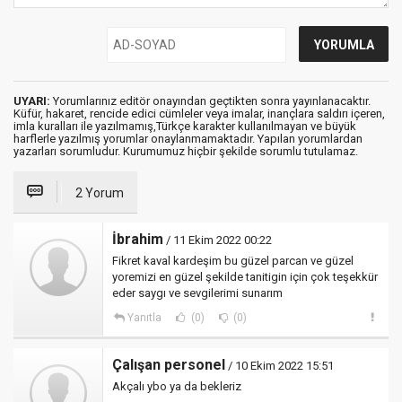
UYARI:
Yorumlarınız editör onayından geçtikten sonra yayınlanacaktır.
Küfür, hakaret, rencide edici cümleler veya imalar, inançlara saldırı içeren,
imla kuralları ile yazılmamış,Türkçe karakter kullanılmayan ve büyük
harflerle yazılmış yorumlar onaylanmamaktadır. Yapılan yorumlardan
yazarları sorumludur. Kurumumuz hiçbir şekilde sorumlu tutulamaz.
2 Yorum
İbrahim
/ 11 Ekim 2022 00:22
Fikret kaval kardeşim bu güzel parcan ve güzel
yoremizi en güzel şekilde tanitigin için çok teşekkür
eder saygı ve sevgilerimi sunarım
Yanıtla
(0)
(0)
Çalışan personel
/ 10 Ekim 2022 15:51
Akçalı ybo ya da bekleriz