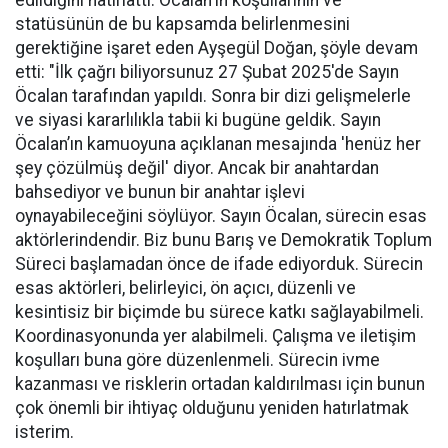
edildiğini hatırlattı. Öcalan'ın koşullarının ve
statüsünün de bu kapsamda belirlenmesini
gerektiğine işaret eden Ayşegül Doğan, şöyle devam
etti: "İlk çağrı biliyorsunuz 27 Şubat 2025'de Sayın
Öcalan tarafından yapıldı. Sonra bir dizi gelişmelerle
ve siyasi kararlılıkla tabii ki bugüne geldik. Sayın
Öcalan’ın kamuoyuna açıklanan mesajında 'henüz her
şey çözülmüş değil' diyor. Ancak bir anahtardan
bahsediyor ve bunun bir anahtar işlevi
oynayabileceğini söylüyor. Sayın Öcalan, sürecin esas
aktörlerindendir. Biz bunu Barış ve Demokratik Toplum
Süreci başlamadan önce de ifade ediyorduk. Sürecin
esas aktörleri, belirleyici, ön açıcı, düzenli ve
kesintisiz bir biçimde bu sürece katkı sağlayabilmeli.
Koordinasyonunda yer alabilmeli. Çalışma ve iletişim
koşulları buna göre düzenlenmeli. Sürecin ivme
kazanması ve risklerin ortadan kaldırılması için bunun
çok önemli bir ihtiyaç olduğunu yeniden hatırlatmak
isterim.