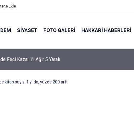
itene Ekle
NDEM
SIYASET
FOTO GALERI
HAKKARI HABERLERI
'te 83 yaşındaki hasta için hava ambulansı devreye girdi
e kitap sayısı 1 yılda, yüzde 200 arttı