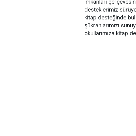
imkanları çerçevesin
desteklerimiz sürüyor
kitap desteğinde bulu
şükranlarımızı sunuy
okullarımıza kitap d