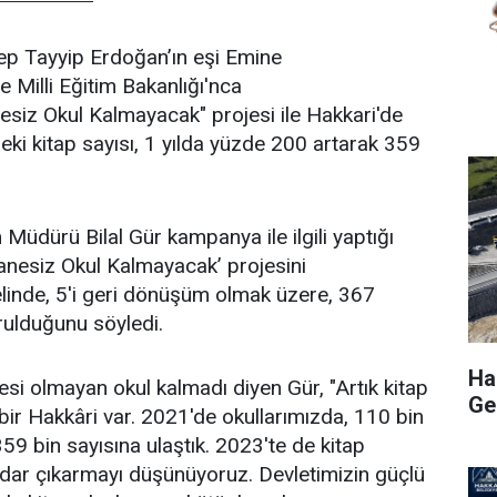
p Tayyip Erdoğan’ın eşi Emine
Milli Eğitim Bakanlığı'nca
esiz Okul Kalmayacak" projesi ile Hakkari'de
eki kitap sayısı, 1 yılda yüzde 200 artarak 359
m Müdürü Bilal Gür kampanya ile ilgili yaptığı
anesiz Okul Kalmayacak’ projesini
nelinde, 5'i geri dönüşüm olmak üzere, 367
rulduğunu söyledi.
Hak
si olmayan okul kalmadı diyen Gür, "Artık kitap
Ge
ir Hakkâri var. 2021'de okullarımızda, 110 bin
59 bin sayısına ulaştık. 2023'te de kitap
adar çıkarmayı düşünüyoruz. Devletimizin güçlü