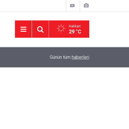
Hakkari
29 °C
11:01
'Çerçeve yasa' kanun teklifi Adalet Komisyonu'n
Günün tüm
haberleri