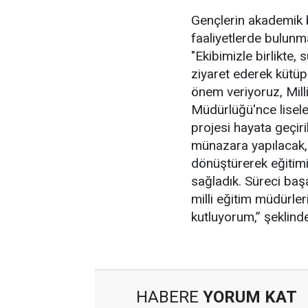
Gençlerin akademik ba
faaliyetlerde bulun
"Ekibimizle birlikte, s
ziyaret ederek kütüph
önem veriyoruz, Mill
Müdürlüğü'nce lisele
projesi hayata geçir
münazara yapılacak, 
dönüştürerek eğitimi
sağladık. Süreci başa
milli eğitim müdürler
kutluyorum,” şeklind
HABERE
YORUM KAT