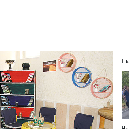
Ha
Ha