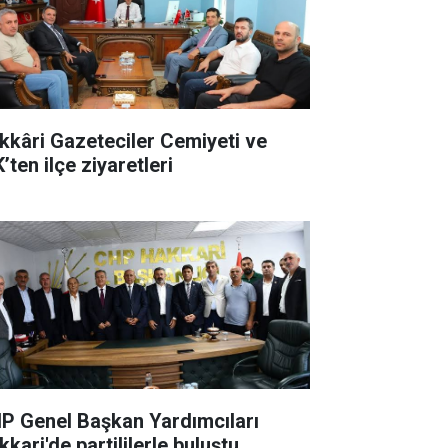
kkâri Gazeteciler Cemiyeti ve
’ten ilçe ziyaretleri
P Genel Başkan Yardımcıları
kari'de partililerle buluştu