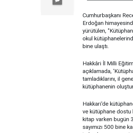
Cumhurbaşkanı Rece
Erdoğan himayesinde 
yürütülen, "Kütüphan
okul kütüphanelerind
bine ulaştı.
Hakkâri İl Milli Eğiti
açıklamada, ‘Kütüph
tamladıklarını, il ge
kütüphanenin oluştu
Hakkari'de kütüphane
ve kütüphane dostu b
kitap varken bugün 3
sayımızı 500 bine k