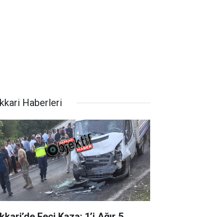
kkari Haberleri
kkari’de Feci Kaza: 1’i Ağır 5