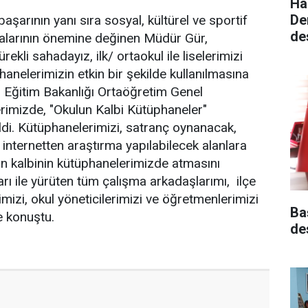
Ha
De
şarının yanı sıra sosyal, kültürel ve sportif
de
malarının önemine değinen Müdür Gür,
ürekli sahadayız, ilk/ ortaokul ile liselerimizi
anelerimizin etkin bir şekilde kullanılmasına
i Eğitim Bakanlığı Ortaöğretim Genel
rimizde, "Okulun Kalbi Kütüphaneler"
ildi. Kütüphanelerimizi, satranç oynanacak,
internetten araştırma yapılabilecek alanlara
n kalbinin kütüphanelerimizde atmasını
rı ile yürüten tüm çalışma arkadaşlarımı, ilçe
imizi, okul yöneticilerimizi ve öğretmenlerimizi
Ba
e konuştu.
de