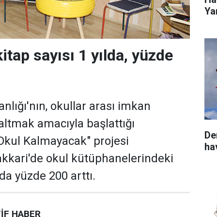
Yar
itap sayısı 1 yılda, yüzde
anlığı'nın, okullar arası imkan
azaltmak amacıyla başlattığı
De
Okul Kalmayacak" projesi
ha
kkari'de okul kütüphanelerindeki
lda yüzde 200 arttı.
İF HABER