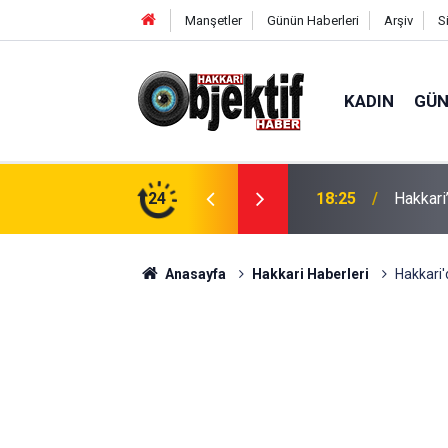
Manşetler
Günün Haberleri
Arşiv
S
KADIN
GÜ
aralı
24
11:12
Derecik
Anasayfa
Hakkari Haberleri
Hakkari'd