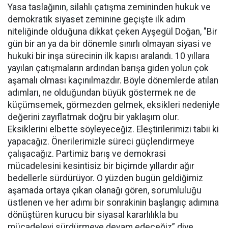
Yasa taslağının, silahlı çatışma zemininden hukuk ve
demokratik siyaset zeminine geçişte ilk adım
niteliğinde olduğuna dikkat çeken Ayşegül Doğan, "Bir
gün bir an ya da bir dönemle sınırlı olmayan siyasi ve
hukuki bir inşa sürecinin ilk kapısı aralandı. 10 yıllara
yayılan çatışmaların ardından barışa giden yolun çok
aşamalı olması kaçınılmazdır. Böyle dönemlerde atılan
adımları, ne olduğundan büyük göstermek ne de
küçümsemek, görmezden gelmek, eksikleri nedeniyle
değerini zayıflatmak doğru bir yaklaşım olur.
Eksiklerini elbette söyleyeceğiz. Eleştirilerimizi tabii ki
yapacağız. Önerilerimizle süreci güçlendirmeye
çalışacağız. Partimiz barış ve demokrasi
mücadelesini kesintisiz bir biçimde yıllardır ağır
bedellerle sürdürüyor. O yüzden bugün geldiğimiz
aşamada ortaya çıkan olanağı gören, sorumluluğu
üstlenen ve her adımı bir sonrakinin başlangıç adımına
dönüştüren kurucu bir siyasal kararlılıkla bu
mücadeleyi sürdürmeye devam edeceğiz” diye