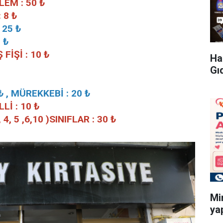
EM : 50 ₺
 8 ₺
 25 ₺
 ₺
FİŞİ : 10 ₺
Ha
Gı
₺ , MÜREKKEBİ : 20 ₺
Lİ : 10 ₺
4, 5 ,6,10 )SINIFLAR : 30 ₺
Mi
ya