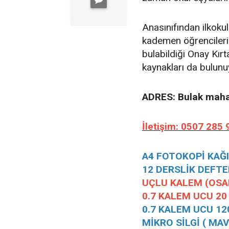
Anasınıfından ilkokul
kademen öğrencilerin
bulabildiği Onay Kır
kaynakları da bulunu
ADRES: Bulak mahal
İletişim: 0507 285 
A4 FOTOKOPİ KAĞID
12 DERSLİK DEFTER
UÇLU KALEM (OSAK
0.7 KALEM UCU 20 L
0.7 KALEM UCU 120 
MİKRO SİLGİ ( MAVİ 