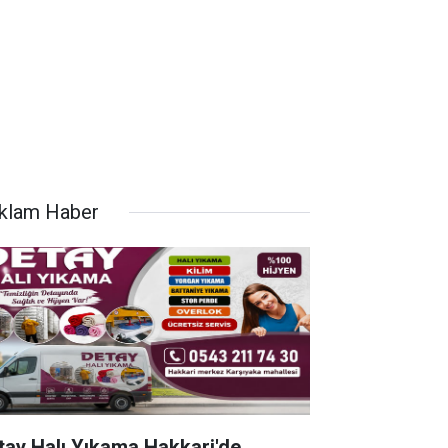
klam Haber
tay Halı Yıkama Hakkari'de