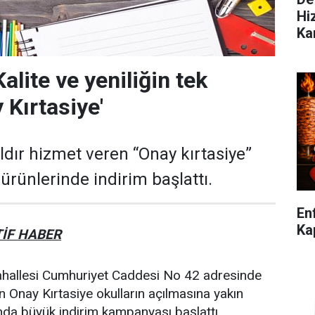
Hi
Ka
alite ve yeniliğin tek
 Kırtasiye'
ldır hizmet veren “Onay kırtasiye”
 ürünlerinde indirim başlattı.
En
Kap
İF HABER
ahallesi Cumhuriyet Caddesi No 42 adresinde
n Onay Kırtasiye okulların açılmasına yakın
nda büyük indirim kampanyası başlattı.