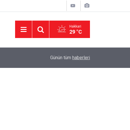
Hakkari
29 °C
00:49
Hakkari'de Yaylada süt sağımı sonrası halay çek
Günün tüm
haberleri