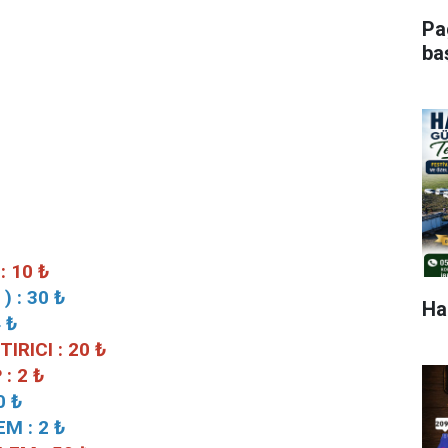
Pa
ba
 10 ₺
) : 30 ₺
Hak
 ₺
ŞTIRICI : 20 ₺
: 2 ₺
0 ₺
M : 2 ₺