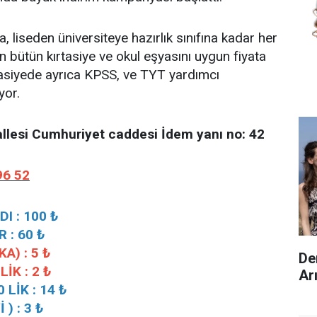
a, liseden üniversiteye hazırlık sınıfına kadar her
 bütün kırtasiye ve okul eşyasını uygun fiyata
tasiyede ayrıca KPSS, ve TYT yardımcı
yor.
lesi Cumhuriyet caddesi İdem yanı no: 42
96 52
I : 100 ₺
 : 60 ₺
A) : 5 ₺
De
İK : 2 ₺
Ar
LİK : 14 ₺
) : 3 ₺