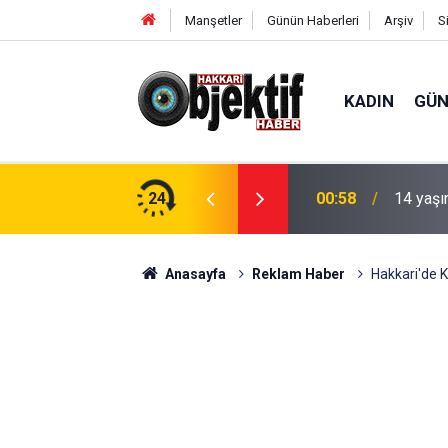
Manşetler
Günün Haberleri
Arşiv
S
KADIN
GÜ
tepki: "İhale derhal iptal edilsin"
24
00:58
14 yaşı
Anasayfa
Reklam Haber
Hakkari'de Ka