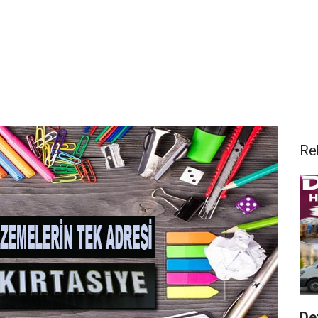
Re
De