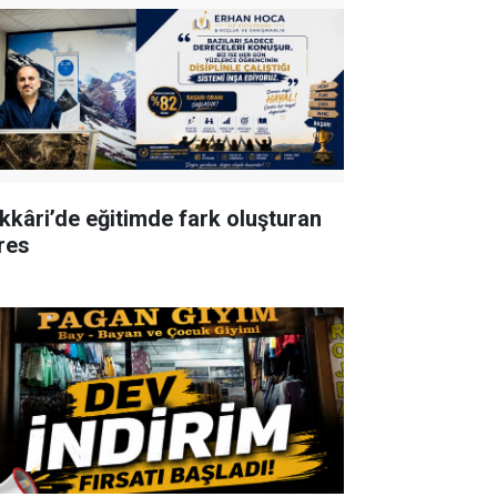
kkâri’de eğitimde fark oluşturan
res