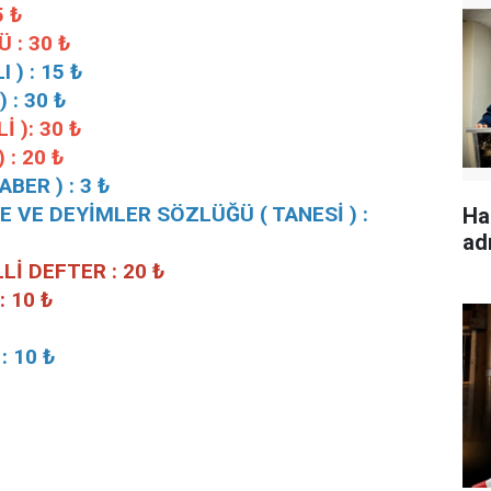
5 ₺
 : 30 ₺
 ) : 15 ₺
 : 30 ₺
İ ): 30 ₺
 : 20 ₺
BER ) : 3 ₺
E VE DEYİMLER SÖZLÜĞÜ ( TANESİ ) :
Ha
ad
Lİ DEFTER : 20 ₺
: 10 ₺
: 10 ₺