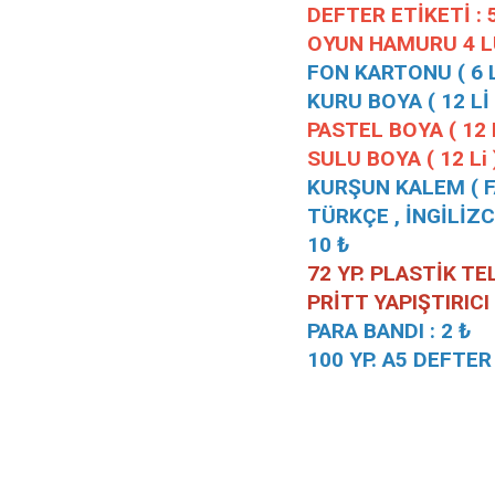
DEFTER ETİKETİ : 
OYUN HAMURU 4 LÜ
FON KARTONU ( 6 LI
KURU BOYA ( 12 Lİ )
PASTEL BOYA ( 12 L
SULU BOYA ( 12 Li )
KURŞUN KALEM ( FA
TÜRKÇE , İNGİLİZC
10 ₺
72 YP. PLASTİK TEL
PRİTT YAPIŞTIRICI 
PARA BANDI : 2 ₺
100 YP. A5 DEFTER 