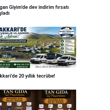
gan Giyim'de dev indirim fırsatı
şladı
kari'de 20 yıllık tecrübe!