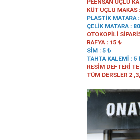
PEENSAN UÇLU KAL
KÜT UÇLU MAKAS :
PLASTİK MATARA :
ÇELİK MATARA : 80
OTOKOPİLİ SİPARİŞ 
RAFYA : 15 ₺
SİM : 5 ₺
TAHTA KALEMİ : 5 
RESİM DEFTERİ TEL
TÜM DERSLER 2 ,3, 