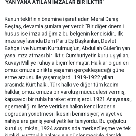
'YAN YANA ATILAN İMZALAR BİR İLKTİR'
Kanun teklifinin önemine işaret eden Meral Danış
Beştaş, devamla şunlara yer verdi: "Bir diğer önemli
husus ise imzaladığımız bu belgenin kendisidir.. İlk
imza sayfasında Dem Parti Eş Başkanları, Devlet
Bahçeli ve Numan Kurtulmuş'un, Abdullah Güler’in yan
yana imza atması bir ilktir. Cumhuriyetin kuruluş yılları,
Kuvayı Milliye ruhuyla biçimlenmiştir. Halklar o günleri
omuz omuza birlikte yaşamın gerçekleşeceği güne
erme arzusu ile yaşamışlardı. 1919-1922 yılları
arasında Kürt halkı, Türk halkı ve diğer tüm kadim
halklar, omuz omuza bir varoluş mücadelesi vermiş,
kapsayıcı bir ruhla hareket etmişlerdi. 1921 Anayasası,
egemenliği millete verirken halkın kendi kaderini
doğrudan yönetmesi ilkesini benimsiyor; vilayet ve
nahiyelere geniş yerel yetkiler tanıyordu. Bu çoğulcu
kuruluş imkânı, 1924 sonrasında merkezîleşme ve tek
kimlikli yurttaşlık anlayışının güçlenmesiyle daraldı.