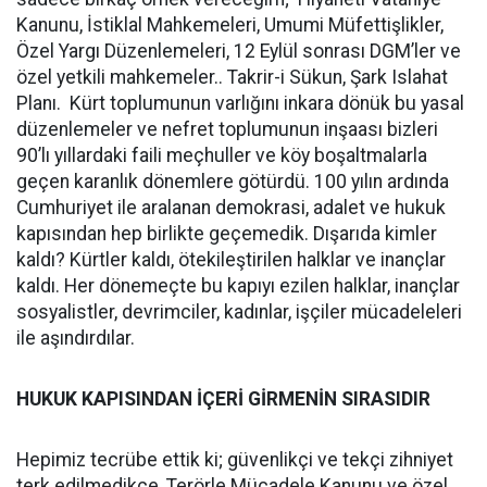
Kanunu, İstiklal Mahkemeleri, Umumi Müfettişlikler,
Özel Yargı Düzenlemeleri, 12 Eylül sonrası DGM’ler ve
özel yetkili mahkemeler.. Takrir-i Sükun, Şark Islahat
Planı. Kürt toplumunun varlığını inkara dönük bu yasal
düzenlemeler ve nefret toplumunun inşaası bizleri
90’lı yıllardaki faili meçhuller ve köy boşaltmalarla
geçen karanlık dönemlere götürdü. 100 yılın ardında
Cumhuriyet ile aralanan demokrasi, adalet ve hukuk
kapısından hep birlikte geçemedik. Dışarıda kimler
kaldı? Kürtler kaldı, ötekileştirilen halklar ve inançlar
kaldı. Her dönemeçte bu kapıyı ezilen halklar, inançlar
sosyalistler, devrimciler, kadınlar, işçiler mücadeleleri
ile aşındırdılar.
HUKUK KAPISINDAN İÇERİ GİRMENİN SIRASIDIR
Hepimiz tecrübe ettik ki; güvenlikçi ve tekçi zihniyet
terk edilmedikçe, Terörle Mücadele Kanunu ve özel