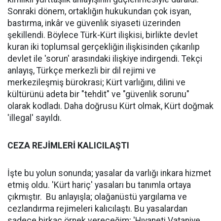
Sonraki dönem, ortaklığın hukukundan çok isyan,
bastırma, inkâr ve güvenlik siyaseti üzerinden
şekillendi. Böylece Türk-Kürt ilişkisi, birlikte devlet
kuran iki toplumsal gerçekliğin ilişkisinden çıkarılıp
devlet ile 'sorun' arasındaki ilişkiye indirgendi. Tekçi
anlayış, Türkçe merkezli bir dil rejimi ve
merkezileşmiş bürokrasi; Kürt varlığını, dilini ve
kültürünü adeta bir "tehdit" ve "güvenlik sorunu"
olarak kodladı. Daha doğrusu Kürt olmak, Kürt doğmak
'illegal' sayıldı.
CEZA REJİMLERİ KALICILAŞTI
İşte bu yolun sonunda; yasalar da varlığı inkara hizmet
etmiş oldu. 'Kürt hariç' yasaları bu tanımla ortaya
çıkmıştır. Bu anlayışla; olağanüstü yargılama ve
cezlandırma rejimeleri kalıcılaştı. Bu yasalardan
sadece birkaç örnek vereceğim; 'Hıyaneti Vataniye