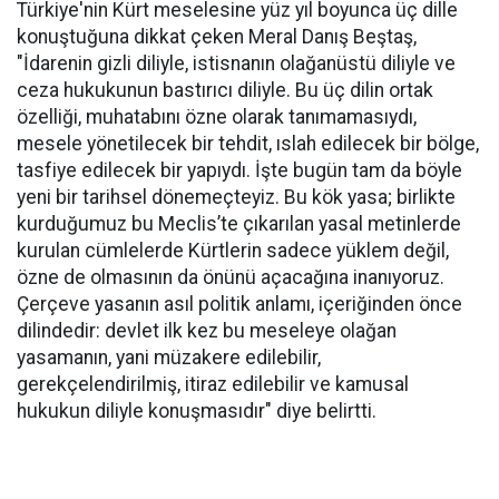
Türkiye'nin Kürt meselesine yüz yıl boyunca üç dille
konuştuğuna dikkat çeken Meral Danış Beştaş,
"İdarenin gizli diliyle, istisnanın olağanüstü diliyle ve
ceza hukukunun bastırıcı diliyle. Bu üç dilin ortak
özelliği, muhatabını özne olarak tanımamasıydı,
mesele yönetilecek bir tehdit, ıslah edilecek bir bölge,
tasfiye edilecek bir yapıydı. İşte bugün tam da böyle
yeni bir tarihsel dönemeçteyiz. Bu kök yasa; birlikte
kurduğumuz bu Meclis’te çıkarılan yasal metinlerde
kurulan cümlelerde Kürtlerin sadece yüklem değil,
özne de olmasının da önünü açacağına inanıyoruz.
Çerçeve yasanın asıl politik anlamı, içeriğinden önce
dilindedir: devlet ilk kez bu meseleye olağan
yasamanın, yani müzakere edilebilir,
gerekçelendirilmiş, itiraz edilebilir ve kamusal
hukukun diliyle konuşmasıdır" diye belirtti.