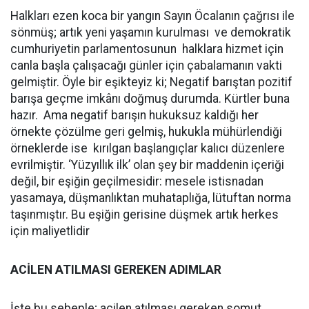
Halkları ezen koca bir yangın Sayın Öcalanın çağrısı ile
sönmüş; artık yeni yaşamın kurulması ve demokratik
cumhuriyetin parlamentosunun halklara hizmet için
canla başla çalışacağı günler için çabalamanın vakti
gelmiştir. Öyle bir eşikteyiz ki; Negatif barıştan pozitif
barışa geçme imkânı doğmuş durumda. Kürtler buna
hazır. Ama negatif barışın hukuksuz kaldığı her
örnekte çözülme geri gelmiş, hukukla mühürlendiği
örneklerde ise kırılgan başlangıçlar kalıcı düzenlere
evrilmiştir. ‘Yüzyıllık ilk’ olan şey bir maddenin içeriği
değil, bir eşiğin geçilmesidir: mesele istisnadan
yasamaya, düşmanlıktan muhataplığa, lütuftan norma
taşınmıştır. Bu eşiğin gerisine düşmek artık herkes
için maliyetlidir
ACİLEN ATILMASI GEREKEN ADIMLAR
İşte bu sebeple; acilen atılması gereken somut