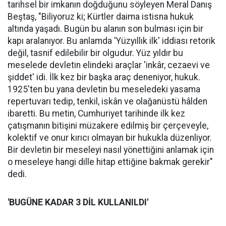
tarihsel bir imkanın doğduğunu söyleyen Meral Danış
Beştaş, "Biliyoruz ki; Kürtler daima istisna hukuk
altında yaşadı. Bugün bu alanın son bulması için bir
kapı aralanıyor. Bu anlamda 'Yüzyıllık ilk' iddiası retorik
değil, tasnif edilebilir bir olgudur. Yüz yıldır bu
meselede devletin elindeki araçlar 'inkâr, cezaevi ve
şiddet' idi. İlk kez bir başka araç deneniyor, hukuk.
1925'ten bu yana devletin bu meseledeki yasama
repertuvarı tedip, tenkil, iskân ve olağanüstü hâlden
ibaretti. Bu metin, Cumhuriyet tarihinde ilk kez
çatışmanın bitişini müzakere edilmiş bir çerçeveyle,
kolektif ve onur kırıcı olmayan bir hukukla düzenliyor.
Bir devletin bir meseleyi nasıl yönettiğini anlamak için
o meseleye hangi dille hitap ettiğine bakmak gerekir"
dedi.
'BUGÜNE KADAR 3 DİL KULLANILDI'