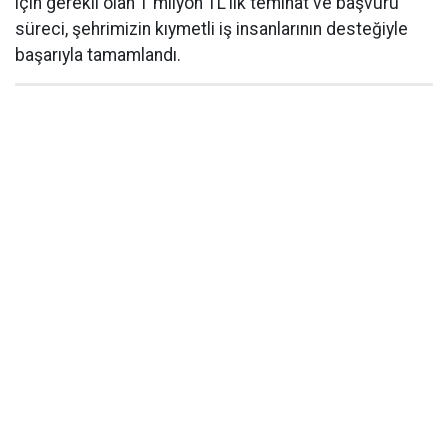
için gerekli olan 1 milyon TL’lik teminat ve başvuru
süreci, şehrimizin kıymetli iş insanlarının desteğiyle
başarıyla tamamlandı.