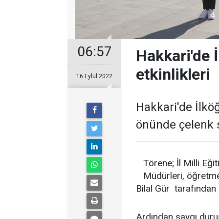
06:57
Hakkari'de 
etkinlikleri
16 Eylül 2022
Hakkari'de İlkö
önünde çelenk 
Törene; İl Milli Eğ
Müdürleri, öğretmen
Bilal Gür tarafından 
Ardından saygı duruş