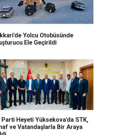
kkari'de Yolcu Otobüsünde
uşturucu Ele Geçirildi
 Parti Heyeti Yüksekova'da STK,
naf ve Vatandaşlarla Bir Araya
ldi