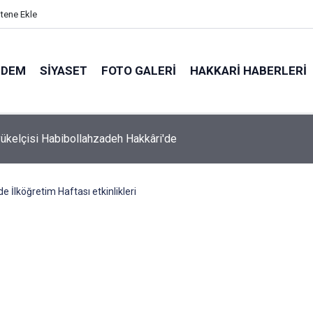
itene Ekle
NDEM
SIYASET
FOTO GALERI
HAKKARI HABERLERI
 Milletvekili Bartın Maden haberimizi meclise taşıdı
e İlköğretim Haftası etkinlikleri