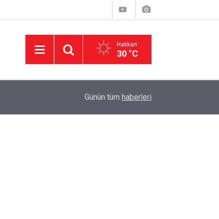
Hakkari
30 °C
15:47
Adalet Bakanı Akın Gürlek'ten 'çerçeve yasa' aç
Günün tüm
haberleri