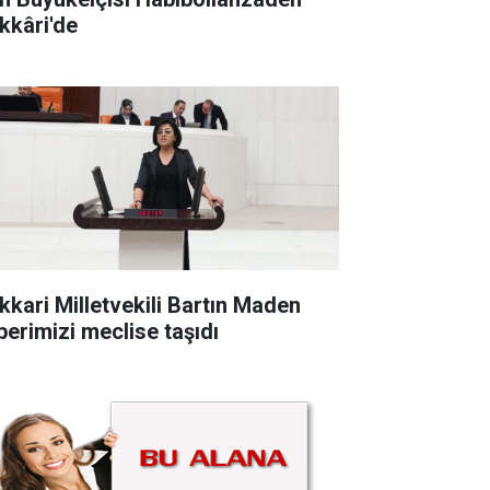
kkâri'de
kkari Milletvekili Bartın Maden
berimizi meclise taşıdı