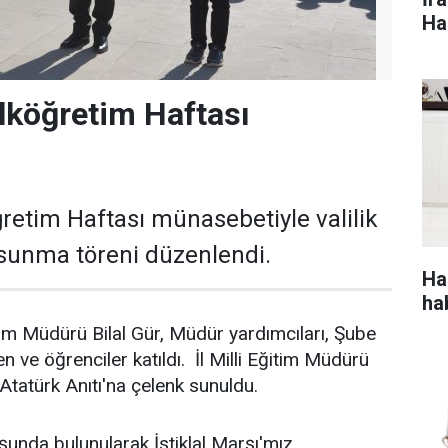
Ha
İlköğretim Haftası
ğretim Haftası münasebetiyle valilik
sunma töreni düzenlendi.
Ha
ha
itim Müdürü Bilal Gür, Müdür yardımcıları, Şube
 ve öğrenciler katıldı. İl Milli Eğitim Müdürü
Atatürk Anıtı'na çelenk sunuldu.
unda bulunularak İstiklal Marşı'mız