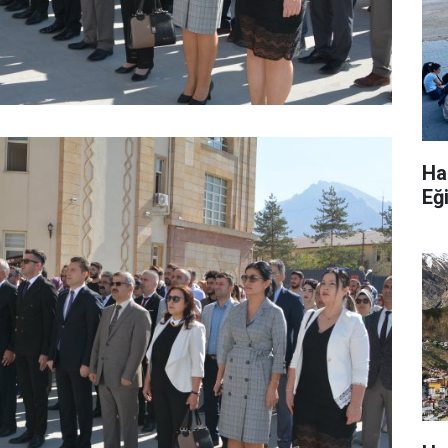
Ha
Eğ