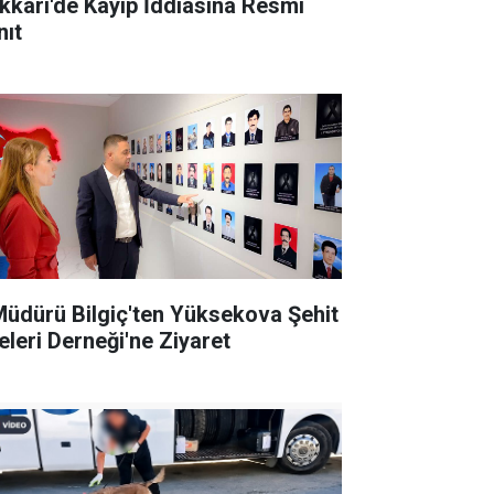
kkâri'de Kayıp İddiasına Resmî
nıt
 Müdürü Bilgiç'ten Yüksekova Şehit
leleri Derneği'ne Ziyaret