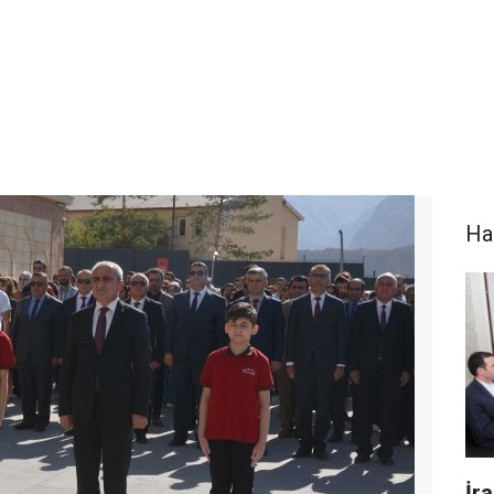
Ha
İr