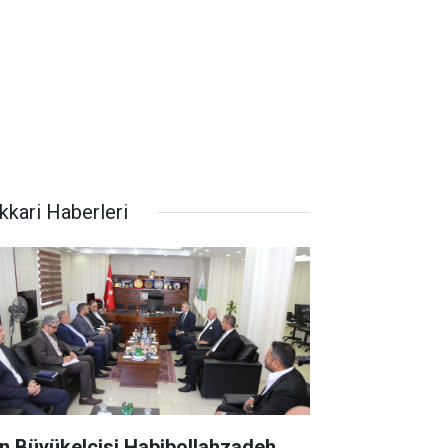
kkari Haberleri
an Büyükelçisi Habibollahzadeh