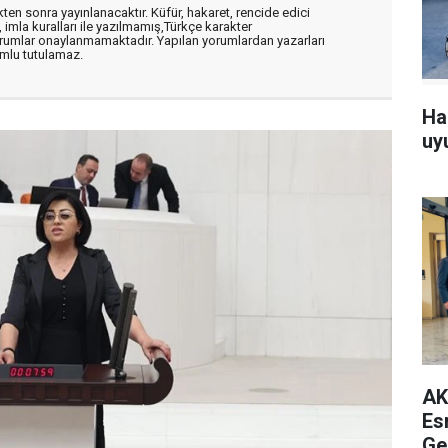
en sonra yayınlanacaktır. Küfür, hakaret, rencide edici
, imla kuralları ile yazılmamış,Türkçe karakter
orumlar onaylanmamaktadır. Yapılan yorumlardan yazarları
mlu tutulamaz.
Ha
uy
AK
Es
Ge