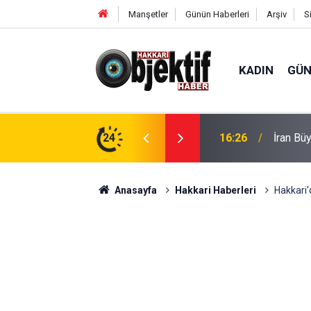
Manşetler
Günün Haberleri
Arşiv
S
KADIN
GÜ
h Hakkâri'de
24
16:13
Hakkari
Anasayfa
Hakkari Haberleri
Hakkari'd