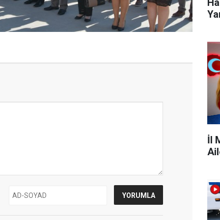
Ha
Ya
İl
Ai