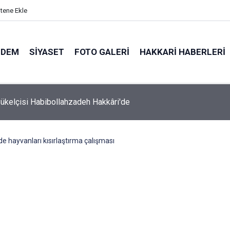
itene Ekle
NDEM
SIYASET
FOTO GALERI
HAKKARI HABERLERI
yükelçisi Habibollahzadeh Hakkâri'de
de hayvanları kısırlaştırma çalışması