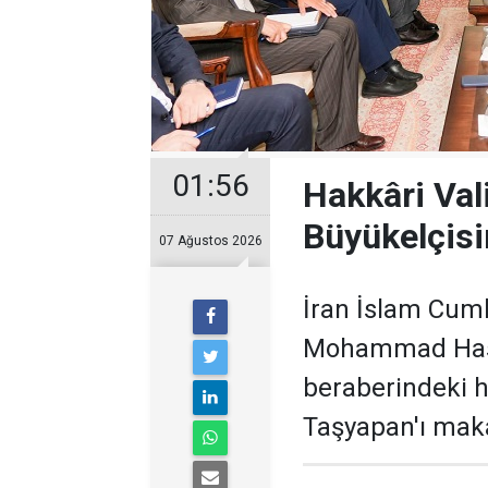
01:56
Hakkâri Val
Büyükelçisi
07 Ağustos 2026
İran İslam Cumh
Mohammad Hass
beraberindeki he
Taşyapan'ı maka