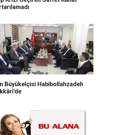
rtarılamadı
an Büyükelçisi Habibollahzadeh
kkâri'de