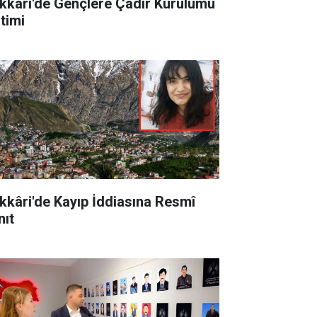
kkâri'de Gençlere Çadır Kurulumu
itimi
kkâri'de Kayıp İddiasına Resmî
nıt