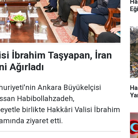
Ha
Eğ
isi İbrahim Taşyapan, İran
ni Ağırladı
uriyeti'nin Ankara Büyükelçisi
Ha
Ya
an Habibollahzadeh,
yetle birlikte Hakkâri Valisi İbrahim
mında ziyaret etti.