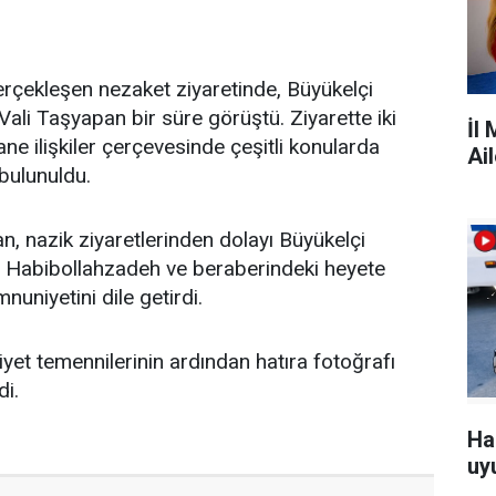
rçekleşen nezaket ziyaretinde, Büyükelçi
Vali Taşyapan bir süre görüştü. Ziyarette iki
İl
ne ilişkiler çerçevesinde çeşitli konularda
Ai
bulunuldu.
n, nazik ziyaretlerinden dolayı Büyükelçi
bibollahzadeh ve beraberindeki heyete
uniyetini dile getirdi.
i niyet temennilerinin ardından hatıra fotoğrafı
di.
Ha
uy