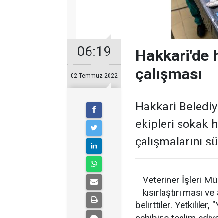
06:19
Hakkari'de 
çalışması
02 Temmuz 2022
Hakkari Belediy
ekipleri sokak h
çalışmalarını s
Veteriner İşleri Mü
kısırlaştırılması v
belirttiler. Yetkilile
sahibine teslim ediyo