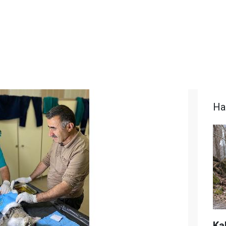
Ha
Ka