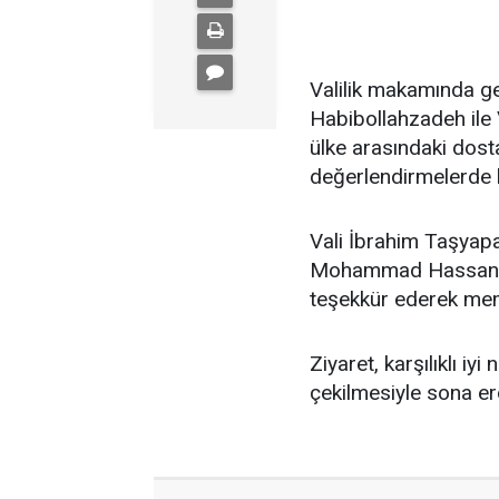
Valilik makamında ge
Habibollahzadeh ile 
ülke arasındaki dosta
değerlendirmelerde 
Vali İbrahim Taşyapa
Mohammad Hassan Ha
teşekkür ederek memn
Ziyaret, karşılıklı iy
çekilmesiyle sona er