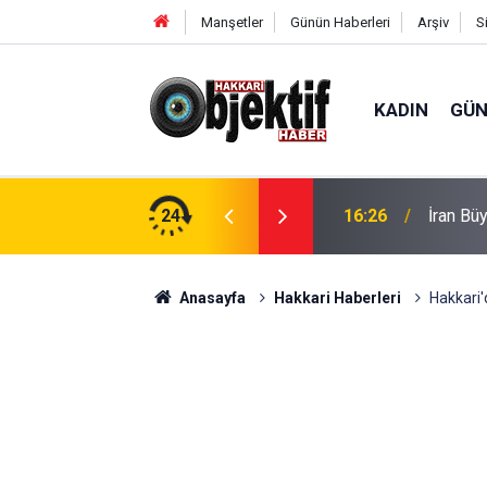
Manşetler
Günün Haberleri
Arşiv
S
KADIN
GÜ
Kurtarılamadı
24
16:26
İran Bü
Anasayfa
Hakkari Haberleri
Hakkari'