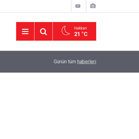
Hakkari
21 °C
16:13
Hakkari Milletvekili Bartın Maden haberimizi mec
Günün tüm
haberleri