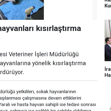
Ku
hayvanları kısırlaştırma
esi Veteriner İşleri Müdürlüğü
ayvanlarına yönelik kısırlaştırma
İr
ürdürüyor.
Ha
dürlüğü yetkilileri, sokak hayvanlarının
e aşılanması çalışmasına devam ettiklerini
r, "Yaralı ve hasta hayvan sahipli ise tedavi sonrası
ruz, sahipsiz ise sağlıklı bir şekilde aldığımız