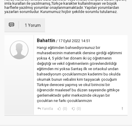
imla kuralları ile yazılmamış,Türkçe karakter kullanılmayan ve büyük
harflerle yazılmış yorumlar onaylanmamaktadır. Yapılan yorumlardan
yazarları sorumludur. Kurumumuz hiçbir şekilde sorumlu tutulamaz.
1 Yorum
Bahattin
/ 17 Eylül 2022 14:51
Hangi eğitimden bahsediyorsunuz bir
muhasebecinin matematik dersine girdiği eğitimmi
yoksa 4, 5 yıldır her dönem iki üç öğretmenin
değiştiği ve vekil öğretmenlerin görevlendirildiği
eğitimden mi yoksa Sarıtaş ilk ve ortaokul undan
bahsediyorum çocuklarımızın kaderimi bu okulda
okumak bunun vebalini kim taşıyacak çocuğum
Türkiye derecesi yapmış ve okul birincisi bir
öğrencidir maalesef bu düzen sayesinde gittikçe
gerilemektedir şehir merkezinde okuyan bir
çocuktan ne farkı çocuklarımızın
Yanıtla
(0)
(0)