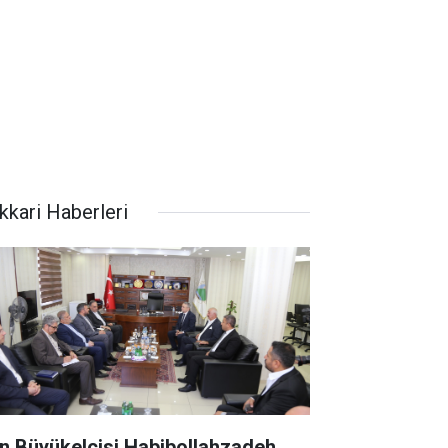
kkari Haberleri
an Büyükelçisi Habibollahzadeh