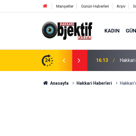
Manşetler
Günün Haberleri
Arşiv
S
KADIN
GÜ
h Hakkâri'de
24
16:13
Hakkari
Anasayfa
Hakkari Haberleri
Hakkari'd