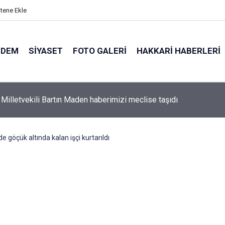
itene Ekle
NDEM
SIYASET
FOTO GALERI
HAKKARI HABERLERI
 Milletvekili Bartın Maden haberimizi meclise taşıdı
e göçük altında kalan işçi kurtarıldı