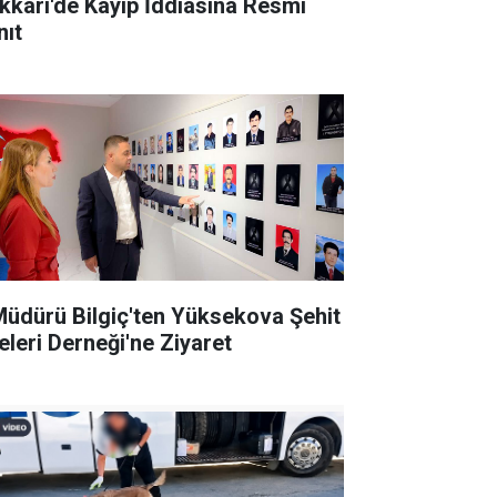
kkâri'de Kayıp İddiasına Resmî
nıt
 Müdürü Bilgiç'ten Yüksekova Şehit
leleri Derneği'ne Ziyaret