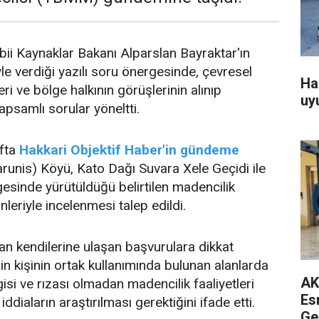
abii Kaynaklar Bakanı Alparslan Bayraktar'ın
le verdiği yazılı soru önergesinde, çevresel
Ha
eri ve bölge halkının görüşlerinin alınıp
uy
kapsamlı sorular yöneltti.
fta
Hakkari Objektif Haber'in gündeme
runis) Köyü, Kato Dağı Suvara Xele Geçidi ile
gesinde yürütüldüğü belirtilen madencilik
nleriyle incelenmesi talep edildi.
dan kendilerine ulaşan başvurulara dikkat
in kişinin ortak kullanımında bulunan alanlarda
AK
lgisi ve rızası olmadan madencilik faaliyetleri
Es
iddiaların araştırılması gerektiğini ifade etti.
Ge