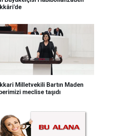
kkâri'de
kkari Milletvekili Bartın Maden
berimizi meclise taşıdı