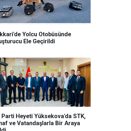
kkari'de Yolcu Otobüsünde
uşturucu Ele Geçirildi
 Parti Heyeti Yüksekova'da STK,
naf ve Vatandaşlarla Bir Araya
ldi