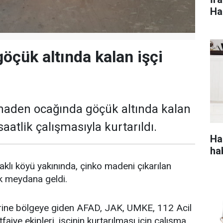
Ha
göçük altında kalan işçi
maden ocağında göçük altında kalan
 saatlik çalışmasıyla kurtarıldı.
Ha
ha
klı köyü yakınında, çinko madeni çıkarılan
k meydana geldi.
rine bölgeye giden AFAD, JAK, UMKE, 112 Acil
faiye ekipleri, işçinin kurtarılması için çalışma