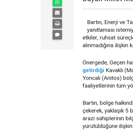
Bartın, Enerji ve T
yanıtlaması istemiy
etkiler, ruhsat süreçl
alınmadığına ilişkin 
Önergede, Geçen ha
getirdiği
Kavaklı (Ma
Yoncalı (Anitos) böl
faaliyetlerinin tüm yö
Bartın, bölge halkın
çekerek, yaklaşık 5 b
arazi sahiplerinin bi
yürütüldüğüne ilişkin 