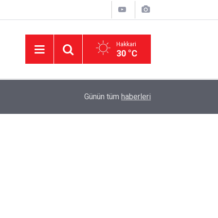
Hakkari
30 °C
15:47
Adalet Bakanı Akın Gürlek'ten 'çerçeve yasa' aç
Günün tüm
haberleri