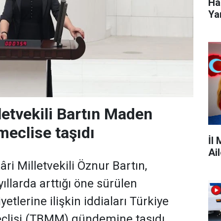
Ha
Ya
letvekili Bartın Maden
meclise taşıdı
İl
Ai
ri Milletvekili Öznur Bartın,
ıllarda arttığı öne sürülen
yetlerine ilişkin iddiaları Türkiye
clisi (TBMM) gündemine taşıdı.