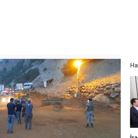
Ha
İr