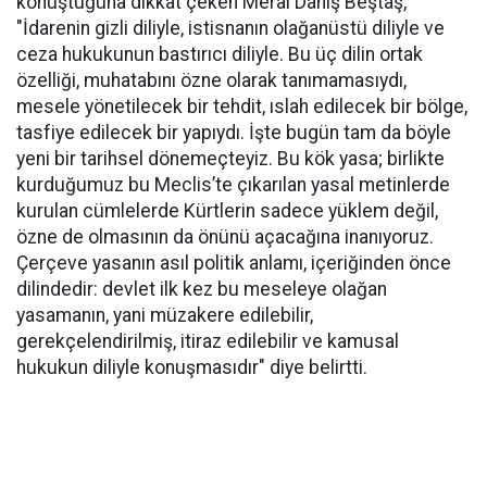
konuştuğuna dikkat çeken Meral Danış Beştaş,
"İdarenin gizli diliyle, istisnanın olağanüstü diliyle ve
ceza hukukunun bastırıcı diliyle. Bu üç dilin ortak
özelliği, muhatabını özne olarak tanımamasıydı,
mesele yönetilecek bir tehdit, ıslah edilecek bir bölge,
tasfiye edilecek bir yapıydı. İşte bugün tam da böyle
yeni bir tarihsel dönemeçteyiz. Bu kök yasa; birlikte
kurduğumuz bu Meclis’te çıkarılan yasal metinlerde
kurulan cümlelerde Kürtlerin sadece yüklem değil,
özne de olmasının da önünü açacağına inanıyoruz.
Çerçeve yasanın asıl politik anlamı, içeriğinden önce
dilindedir: devlet ilk kez bu meseleye olağan
yasamanın, yani müzakere edilebilir,
gerekçelendirilmiş, itiraz edilebilir ve kamusal
hukukun diliyle konuşmasıdır" diye belirtti.