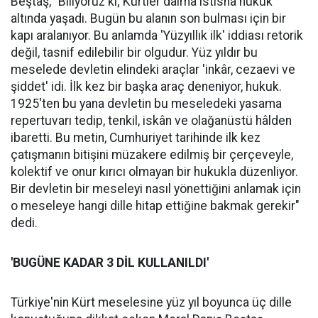
Beştaş, "Biliyoruz ki; Kürtler daima istisna hukuk
altında yaşadı. Bugün bu alanın son bulması için bir
kapı aralanıyor. Bu anlamda 'Yüzyıllık ilk' iddiası retorik
değil, tasnif edilebilir bir olgudur. Yüz yıldır bu
meselede devletin elindeki araçlar 'inkâr, cezaevi ve
şiddet' idi. İlk kez bir başka araç deneniyor, hukuk.
1925'ten bu yana devletin bu meseledeki yasama
repertuvarı tedip, tenkil, iskân ve olağanüstü hâlden
ibaretti. Bu metin, Cumhuriyet tarihinde ilk kez
çatışmanın bitişini müzakere edilmiş bir çerçeveyle,
kolektif ve onur kırıcı olmayan bir hukukla düzenliyor.
Bir devletin bir meseleyi nasıl yönettiğini anlamak için
o meseleye hangi dille hitap ettiğine bakmak gerekir"
dedi.
'BUGÜNE KADAR 3 DİL KULLANILDI'
Türkiye'nin Kürt meselesine yüz yıl boyunca üç dille