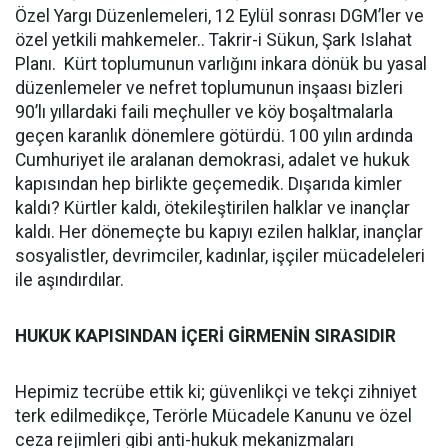
Özel Yargı Düzenlemeleri, 12 Eylül sonrası DGM’ler ve
özel yetkili mahkemeler.. Takrir-i Sükun, Şark Islahat
Planı. Kürt toplumunun varlığını inkara dönük bu yasal
düzenlemeler ve nefret toplumunun inşaası bizleri
90’lı yıllardaki faili meçhuller ve köy boşaltmalarla
geçen karanlık dönemlere götürdü. 100 yılın ardında
Cumhuriyet ile aralanan demokrasi, adalet ve hukuk
kapısından hep birlikte geçemedik. Dışarıda kimler
kaldı? Kürtler kaldı, ötekileştirilen halklar ve inançlar
kaldı. Her dönemeçte bu kapıyı ezilen halklar, inançlar
sosyalistler, devrimciler, kadınlar, işçiler mücadeleleri
ile aşındırdılar.
HUKUK KAPISINDAN İÇERİ GİRMENİN SIRASIDIR
Hepimiz tecrübe ettik ki; güvenlikçi ve tekçi zihniyet
terk edilmedikçe, Terörle Mücadele Kanunu ve özel
ceza rejimleri gibi anti-hukuk mekanizmaları