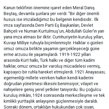
Kanun teklifinin önemine işaret eden Meral Danış
Beştaş, devamla şunlara yer verdi: "Bir diğer önemli
husus ise imzaladığımız bu belgenin kendisidir.. İlk
imza sayfasında Dem Parti Eş Başkanları, Devlet
Bahçeli ve Numan Kurtulmuş'un, Abdullah Güler’in yan
yana imza atması bir ilktir. Cumhuriyetin kuruluş yılları,
Kuvayı Milliye ruhuyla biçimlenmiştir. Halklar o günleri
omuz omuza birlikte yaşamın gerçekleşeceği güne
erme arzusu ile yaşamışlardı. 1919-1922 yılları
arasında Kürt halkı, Türk halkı ve diğer tüm kadim
halklar, omuz omuza bir varoluş mücadelesi vermiş,
kapsayıcı bir ruhla hareket etmişlerdi. 1921 Anayasası,
egemenliği millete verirken halkın kendi kaderini
doğrudan yönetmesi ilkesini benimsiyor; vilayet ve
nahiyelere geniş yerel yetkiler tanıyordu. Bu çoğulcu
kuruluş imkânı, 1924 sonrasında merkezîleşme ve tek
kimlikli yurttaşlık anlayışının güçlenmesiyle daraldı.
Sonraki dönem, ortaklığın hukukundan çok isyan,