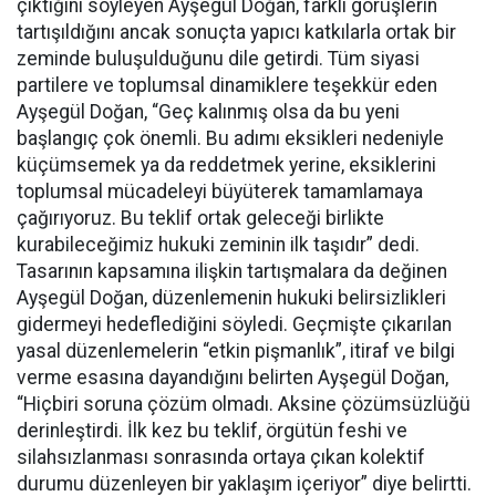
çıktığını söyleyen Ayşegül Doğan, farklı görüşlerin
tartışıldığını ancak sonuçta yapıcı katkılarla ortak bir
zeminde buluşulduğunu dile getirdi. Tüm siyasi
partilere ve toplumsal dinamiklere teşekkür eden
Ayşegül Doğan, “Geç kalınmış olsa da bu yeni
başlangıç çok önemli. Bu adımı eksikleri nedeniyle
küçümsemek ya da reddetmek yerine, eksiklerini
toplumsal mücadeleyi büyüterek tamamlamaya
çağırıyoruz. Bu teklif ortak geleceği birlikte
kurabileceğimiz hukuki zeminin ilk taşıdır” dedi.
Tasarının kapsamına ilişkin tartışmalara da değinen
Ayşegül Doğan, düzenlemenin hukuki belirsizlikleri
gidermeyi hedeflediğini söyledi. Geçmişte çıkarılan
yasal düzenlemelerin “etkin pişmanlık”, itiraf ve bilgi
verme esasına dayandığını belirten Ayşegül Doğan,
“Hiçbiri soruna çözüm olmadı. Aksine çözümsüzlüğü
derinleştirdi. İlk kez bu teklif, örgütün feshi ve
silahsızlanması sonrasında ortaya çıkan kolektif
durumu düzenleyen bir yaklaşım içeriyor” diye belirtti.