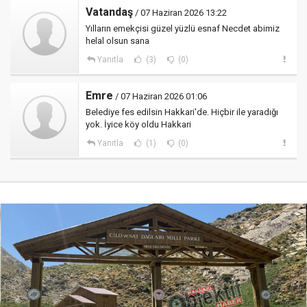
Vatandaş
/ 07 Haziran 2026 13:22
Yılların emekçisi güzel yüzlü esnaf Necdet abimiz
helal olsun sana
Yanıtla
(3)
(0)
Emre
/ 07 Haziran 2026 01:06
Belediye fes edilsin Hakkari'de. Hiçbir ile yaradığı
yok. İyice köy oldu Hakkari
Yanıtla
(1)
(0)