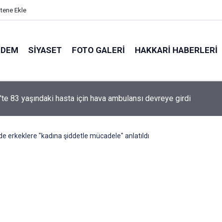
itene Ekle
NDEM
SIYASET
FOTO GALERI
HAKKARI HABERLERI
'te 83 yaşındaki hasta için hava ambulansı devreye girdi
de erkeklere "kadına şiddetle mücadele" anlatıldı