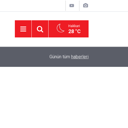
Hakkari
28 °C
11:01
'Çerçeve yasa' kanun teklifi Adalet Komisyonu'n
Günün tüm
haberleri