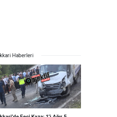
kkari Haberleri
kkari’de Feci Kaza: 1’i Ağır 5