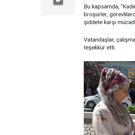
Bu kapsamda, "Kadın
broşürler, görevliler
şiddete karşı mücade
Vatandaşlar, çalışma
teşekkür etti.