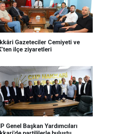
kkâri Gazeteciler Cemiyeti ve
’ten ilçe ziyaretleri
P Genel Başkan Yardımcıları
kari'de partililerle buluştu