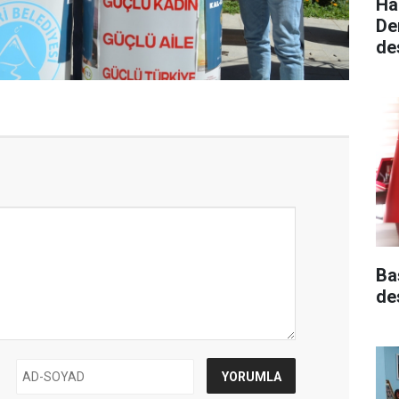
Ha
De
de
Ba
de