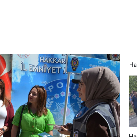
Ha
Ha