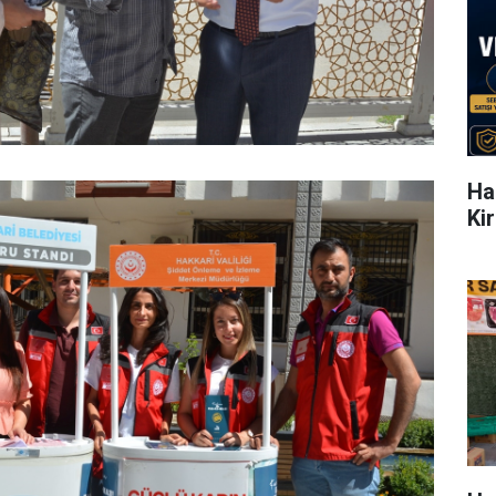
Ha
Ki