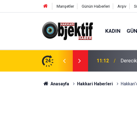
Manşetler
Günün Haberleri
Arşiv
S
KADIN
GÜ
aralı
24
11:12
Derecik
Anasayfa
Hakkari Haberleri
Hakkari'