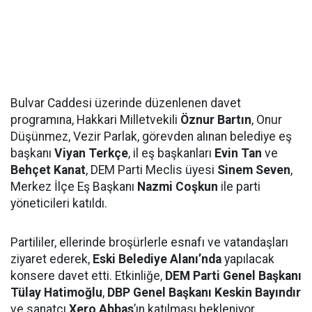
Bulvar Caddesi üzerinde düzenlenen davet
programına, Hakkari Milletvekili
Öznur Bartın
, Onur
Düşünmez, Vezir Parlak, görevden alınan belediye eş
başkanı
Viyan Terkçe
, il eş başkanları
Evin Tan
ve
Behçet Kanat
, DEM Parti Meclis üyesi
Sinem Seven
,
Merkez İlçe Eş Başkanı
Nazmi Coşkun
ile parti
yöneticileri katıldı.
Partililer, ellerinde broşürlerle esnafı ve vatandaşları
ziyaret ederek,
Eski Belediye Alanı’nda
yapılacak
konsere davet etti. Etkinliğe,
DEM Parti Genel Başkanı
Tülay Hatimoğlu
,
DBP Genel Başkanı Keskin Bayındır
ve sanatçı
Xero Abbas
’ın katılması bekleniyor.