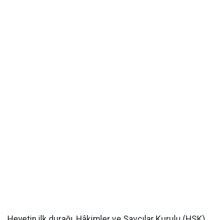
Heyetin ilk durağı, Hâkimler ve Savcılar Kurulu (HSK)