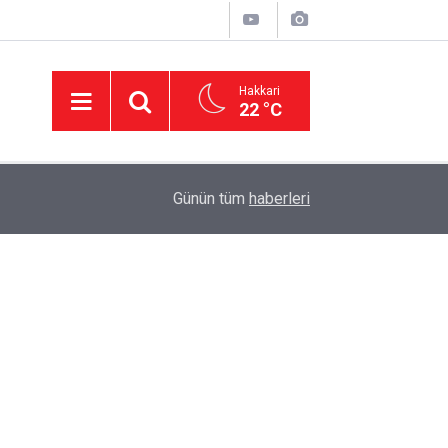
Hakkari
22 °C
23:08
Van'da silahlı kavga: 1'i ağır 6 kişi yaralandı
Günün tüm
haberleri