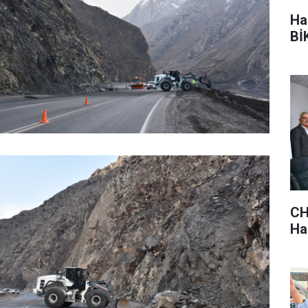
Ha
BİK
CH
Hak