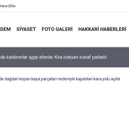
itene Ekle
NDEM
SIYASET
FOTO GALERI
HAKKARI HABERLERI
de kaldırımlar işgal altında: Kira ödeyen esnaf patladı!
de dağdan kopan kaya parçaları nedeniyle kapatılan kara yolu açıldı