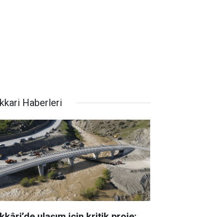
kkari Haberleri
kâri’de ulaşım için kritik proje: