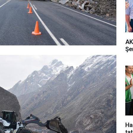
AK
Şe
Ha
tat