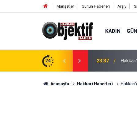
Manşetler
Günün Haberleri
Arşiv
S
KADIN
GÜ
e: Geçici köprüler tarihe karışıyor
24
23:37
Hakkâri’
Anasayfa
Hakkari Haberleri
Hakkari'