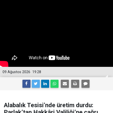
09 Ağustos 2026
19:28
Alabalık Tesisi’nde üretim durdu:
Parlak’tan Hakkâri Valiliği’ne çağrı