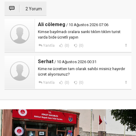
2 Yorum
Ali cölemeg
/ 10 Ağustos 2026 07:06
Kimse bayılmadı oralara sanki tıklım tıklım turist
varda bide ücretli yapın
Yanıtla
(0)
(0)
Serhat
/ 10 Ağustos 2026 00:31
Kime ne ücretten tam olarak sahibi misiniz hayırdır
ücret alıyorsunuz?
Yanıtla
(0)
(0)