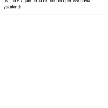
aranan F.D., jandarma ekiplerinin operasyonuyla
yakalandı.