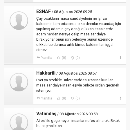
ESNAF
/ 08 Ağustos 2026 09:25
Çay ocakların masa sandalyelerin ne işi var
kaldırımın tam ortasında o kaldırımlar vatandaş için
yapılmış adamın çay ocağı dükkanı taaa nerde
adam nerden nereye gelip masa sandalye
bırakıyorlar onun için belediye bunun üzerinde
dikkatlice durursa artık kimse kaldırımları işgal
etmez
Yanıtla
(0)
(0)
Hakkarili
/ 08 Ağustos 2026 08:57
Evet ya özelikle Bulvar caddesi uzerine kurulan
masa sandalye insan eşiyle birlikte ordan geçmek
istemiyor.
Yanıtla
(0)
(0)
Vatandaş
/ 08 Ağustos 2026 00:58
Ailesi ile geçemeyen insanlar nefes alır artık. Bıktık
bu saçmalıktan