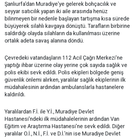
Şanlıurfa'dan Muradiye'ye gelerek bohçacılık ve
seyyar satıcılık yapan iki aile arasında henüz
bilinmeyen bir nedenle başlayan tartışma kısa sürede
büyüyerek silahlı kavgaya dönüştü. Tarafların birbirine
saldırdığı olayda silahların da kullanılması üzerine
ortalık adeta savaş alanına döndü.
Çevredeki vatandaşların 112 Acil Çağrı Merkezi'ne
yaptığı ihbar üzerine olay yerine çok sayıda sağlık ve
polis ekibi sevk edildi. Polis ekipleri bölgede geniş
güvenlik önlemi alırken, yaralılar sağlık ekiplerinin ilk
müdahalesinin ardından ambulanslarla hastanelere
kaldırıldı.
Yaralılardan F.İ. ile Y.İ., Muradiye Devlet
Hastanesi'ndeki ilk müdahalelerinin ardından Van
Eğitim ve Araştırma Hastanesi'ne sevk edildi. Diğer
yaralılar O.İ., N.İ., F.İ. ve D.İ.'nin ise Muradiye Devlet