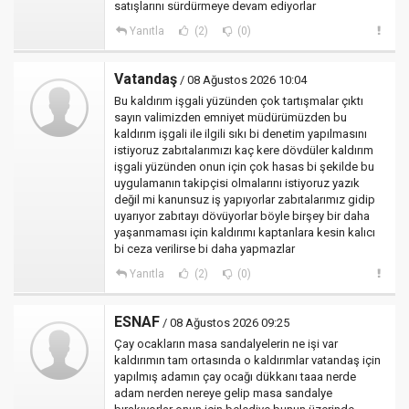
satışlarını sürdürmeye devam ediyorlar
Yanıtla
(2)
(0)
Vatandaş
/ 08 Ağustos 2026 10:04
Bu kaldırım işgali yüzünden çok tartışmalar çıktı
sayın valimizden emniyet müdürümüzden bu
kaldırım işgali ile ilgili sıkı bi denetim yapılmasını
istiyoruz zabıtalarımızı kaç kere dövdüler kaldırım
işgali yüzünden onun için çok hasas bi şekilde bu
uygulamanın takipçisi olmalarını istiyoruz yazık
değil mi kanunsuz iş yapıyorlar zabıtalarımız gidip
uyarıyor zabıtayı dövüyorlar böyle birşey bir daha
yaşanmaması için kaldırımı kaptanlara kesin kalıcı
bi ceza verilirse bi daha yapmazlar
Yanıtla
(2)
(0)
ESNAF
/ 08 Ağustos 2026 09:25
Çay ocakların masa sandalyelerin ne işi var
kaldırımın tam ortasında o kaldırımlar vatandaş için
yapılmış adamın çay ocağı dükkanı taaa nerde
adam nerden nereye gelip masa sandalye