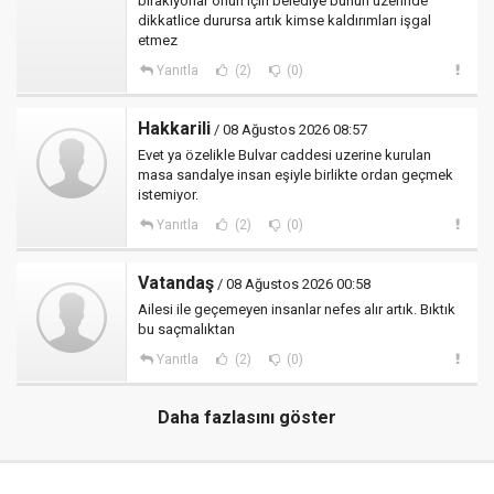
bırakıyorlar onun için belediye bunun üzerinde
dikkatlice durursa artık kimse kaldırımları işgal
etmez
Yanıtla
(2)
(0)
Hakkarili
/ 08 Ağustos 2026 08:57
Evet ya özelikle Bulvar caddesi uzerine kurulan
masa sandalye insan eşiyle birlikte ordan geçmek
istemiyor.
Yanıtla
(2)
(0)
Vatandaş
/ 08 Ağustos 2026 00:58
Ailesi ile geçemeyen insanlar nefes alır artık. Bıktık
bu saçmalıktan
Yanıtla
(2)
(0)
Daha fazlasını göster