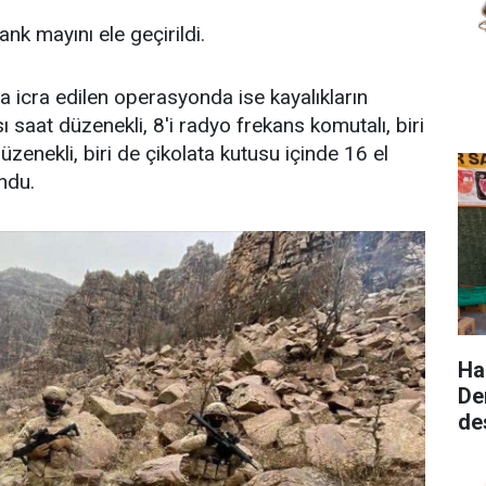
nk mayını ele geçirildi.
a icra edilen operasyonda ise kayalıkların
ı saat düzenekli, 8'i radyo frekans komutalı, biri
zenekli, biri de çikolata kutusu içinde 16 el
ndu.
Ha
De
de