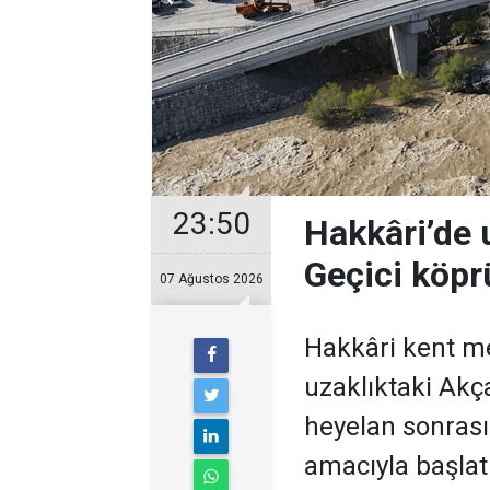
23:50
Hakkâri’de u
Geçici köprü
07 Ağustos 2026
Hakkâri kent me
uzaklıktaki Akç
heyelan sonras
amacıyla başlat