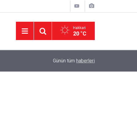
Hakkari
20 °C
23:08
Van'da silahlı kavga: 1'i ağır 6 kişi yaralandı
Günün tüm
haberleri