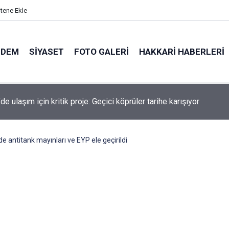
itene Ekle
NDEM
SIYASET
FOTO GALERI
HAKKARI HABERLERI
de kaldırımlar işgal altında: Kira ödeyen esnaf patladı!
de antitank mayınları ve EYP ele geçirildi