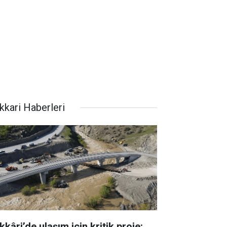
kkari Haberleri
kâri’de ulaşım için kritik proje: