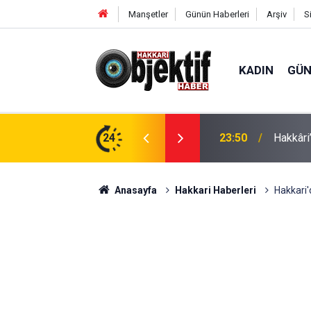
Manşetler
Günün Haberleri
Arşiv
S
KADIN
GÜ
e: Geçici köprüler tarihe karışıyor
24
23:37
Hakkâri’
Anasayfa
Hakkari Haberleri
Hakkari'