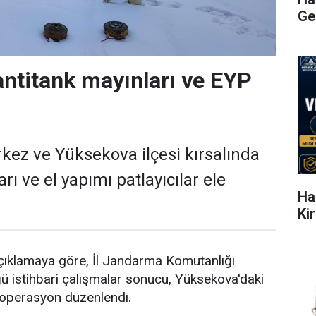
Ge
antitank mayınları ve EYP
kez ve Yüksekova ilçesi kırsalında
rı ve el yapımı patlayıcılar ele
Ha
Ki
 açıklamaya göre, İl Jandarma Komutanlığı
ğü istihbari çalışmalar sonucu, Yüksekova'daki
 operasyon düzenlendi.