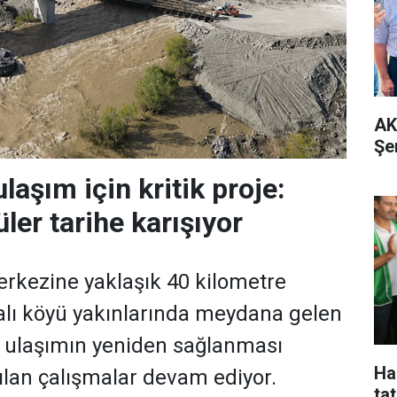
AK
Şe
laşım için kritik proje:
ler tarihe karışıyor
rkezine yaklaşık 40 kilometre
alı köyü yakınlarında meydana gelen
ı ulaşımın yeniden sağlanması
Ha
ılan çalışmalar devam ediyor.
tat