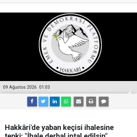
09 Ağustos 2026
01:03
Hakkâri'de yaban keçisi ihalesine
tepki: "İhale derhal iptal edilsin"