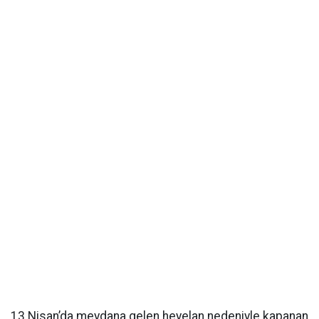
13 Nisan’da meydana gelen heyelan nedeniyle kapanan