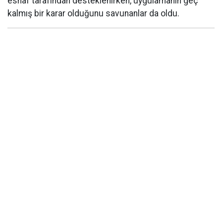
esnaf tarafından desteklenirken, uygulamanın geç
kalmış bir karar olduğunu savunanlar da oldu.