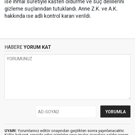
ise ihmal suretiyle kasten öldürme ve suç delillerini
gizleme suçlarından tutuklandı. Anne Z.K. ve A.K.
hakkında ise adli kontrol kararı verildi.
HABERE
YORUM KAT
UYARI:
Yorumlarınız editör onayından geçtikten sonra yayınlanacaktır.
Küfür, hakaret, rencide edici cümleler veya imalar, inançlara saldırı içeren,