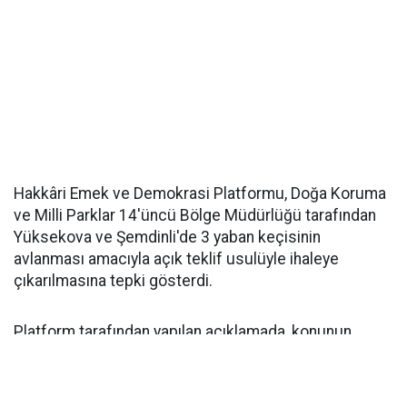
Hakkâri Emek ve Demokrasi Platformu, Doğa Koruma
ve Milli Parklar 14'üncü Bölge Müdürlüğü tarafından
Yüksekova ve Şemdinli'de 3 yaban keçisinin
avlanması amacıyla açık teklif usulüyle ihaleye
çıkarılmasına tepki gösterdi.
Platform tarafından yapılan açıklamada, konunun
yalnızca 3 yaban keçisinin avlanmasından ibaret
olmadığı, aynı zamanda yaban hayatının ve yaşam
hakkının korunması açısından değerlendirilmesi