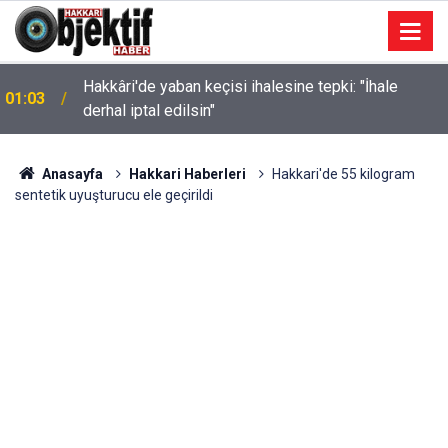
Hakkâri'de yaban keçisi ihalesine tepki: "İhale
01:03
derhal iptal edilsin"
14 yaşındaki Damlanur'un ölümünde Hakkâri'de de
00:58
operasyon: 7 gözaltı
Anasayfa
Hakkari Haberleri
Hakkari'de 55 kilogram
sentetik uyuşturucu ele geçirildi