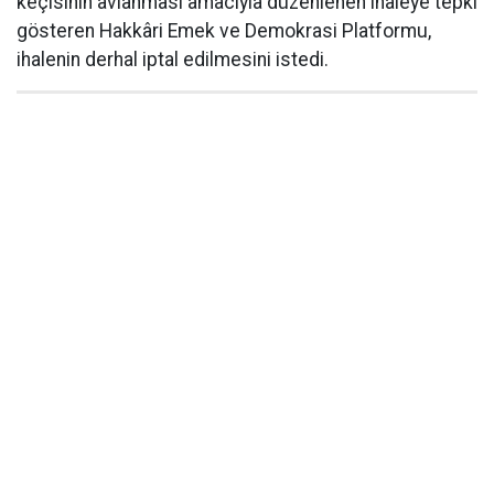
keçisinin avlanması amacıyla düzenlenen ihaleye tepki
gösteren Hakkâri Emek ve Demokrasi Platformu,
ihalenin derhal iptal edilmesini istedi.