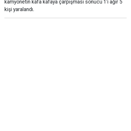
kamyonetin kafa kafaya çarpışması sonucu 1’i ağır 5
kişi yaralandı.