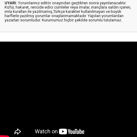
UYARI:
Yorumlarınız editör onayından geçtikten sonra yayınlanacaktır.
Küfür, hakaret, rencide edici cümleler veya imalar, inançlara saldırı içeren,
imla kuralları ile yazılmamış,Türkçe karakter kullanılmayan ve büyük
harflerle yazılmış yorumlar onaylanmamaktadır. Yapılan yorumlardan
yazarları sorumludur. Kurumumuz hiçbir şekilde sorumlu tutulamaz.