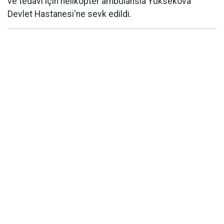
ve tedavi için helikopter ambulansla Yüksekova
Devlet Hastanesi'ne sevk edildi.