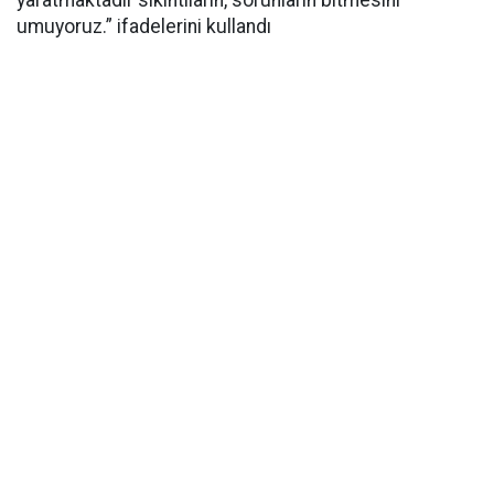
yaratmaktadır sıkıntıların, sorunların bitmesini
umuyoruz.” ifadelerini kullandı