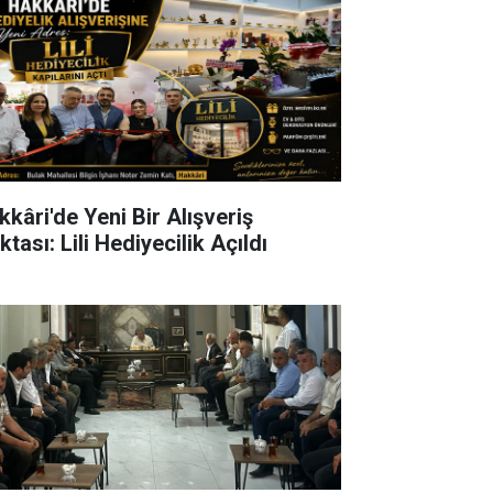
kkâri'de Yeni Bir Alışveriş
tası: Lili Hediyecilik Açıldı