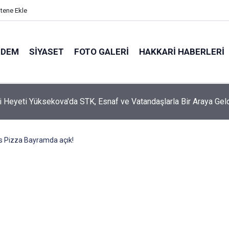
itene Ekle
NDEM
SIYASET
FOTO GALERI
HAKKARI HABERLERI
i Heyeti Yüksekova'da STK, Esnaf ve Vatandaşlarla Bir Araya Gel
 Pizza Bayramda açık!