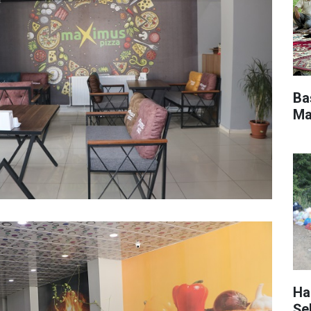
Ba
Ma
Ha
Şe