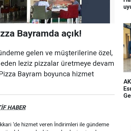
uy
zza Bayramda açık!
 gündeme gelen ve müşterilerine özel,
 eden leziz pizzalar üretmeye devam
Pizza Bayram boyunca hizmet
AK
Es
Ge
İF HABER
kkari ‘de hizmet veren İndirimleri ile gündeme