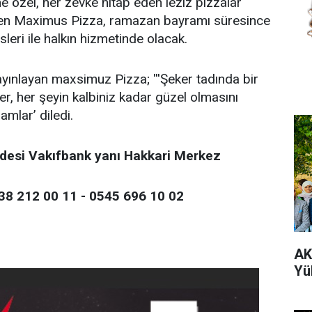
e özel, her zevke hitap eden leziz pizzalar
n Maximus Pizza, ramazan bayramı süresince
sleri ile halkın hizmetinde olacak.
ınlayan maxsimuz Pizza; '''Şeker tadında bir
r, her şeyin kalbiniz kadar güzel olmasını
amlar’ diledi.
ddesi Vakıfbank yanı Hakkari Merkez
38 212 00 11 - 0545 696 10 02
AK
Yü