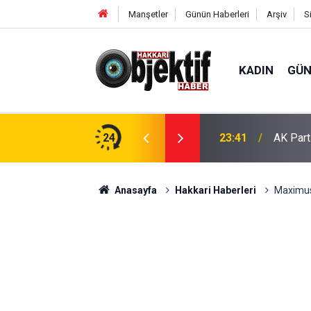
Manşetler
Günün Haberleri
Arşiv
S
KADIN
GÜ
şturucu Ele Geçirildi
24
23:41
AK Part
Anasayfa
Hakkari Haberleri
Maximus