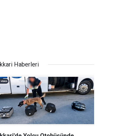
kkari Haberleri
kkari'de Yolcu Otobüsünde