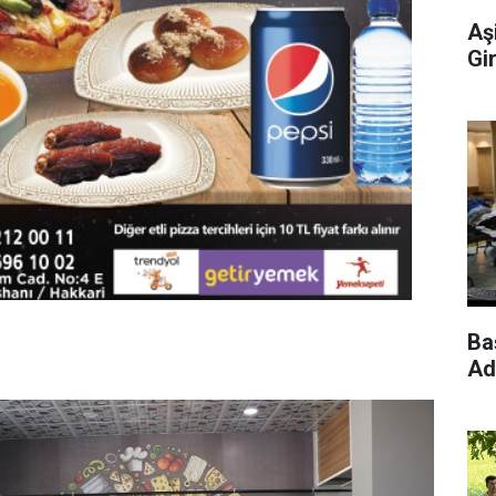
Aş
Gi
Ba
Ad