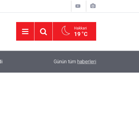
Hakkari
19 °C
di
23:37
AK Parti Hakkâri Teşkilatı Yüksekova’da Yoğun 
Günün tüm
haberleri