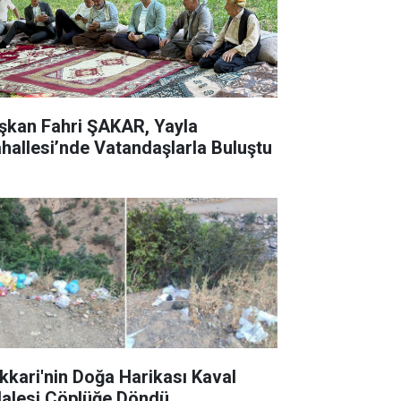
şkan Fahri ŞAKAR, Yayla
hallesi’nde Vatandaşlarla Buluştu
kkari'nin Doğa Harikası Kaval
lalesi Çöplüğe Döndü