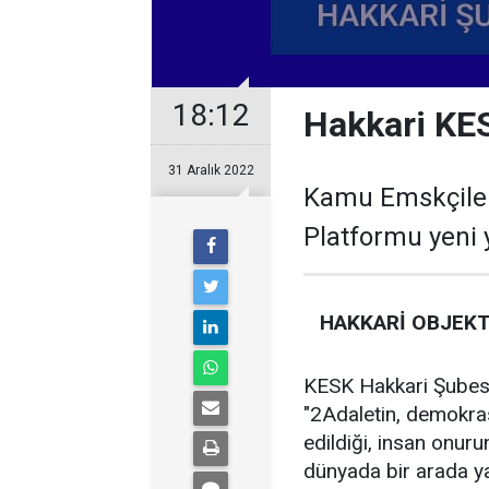
18:12
Hakkari KES
31 Aralık 2022
Kamu Emskçiler
Platformu yeni yı
HAKKARİ
OBJEKT
KESK Hakkari Şubesini
"2Adaletin, demokrasi
edildiği, insan onur
dünyada bir arada y