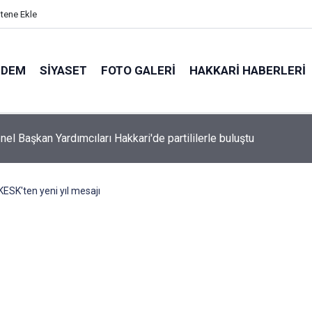
itene Ekle
NDEM
SIYASET
FOTO GALERI
HAKKARI HABERLERI
el Başkan Yardımcıları Hakkari'de partililerle buluştu
KESK'ten yeni yıl mesajı