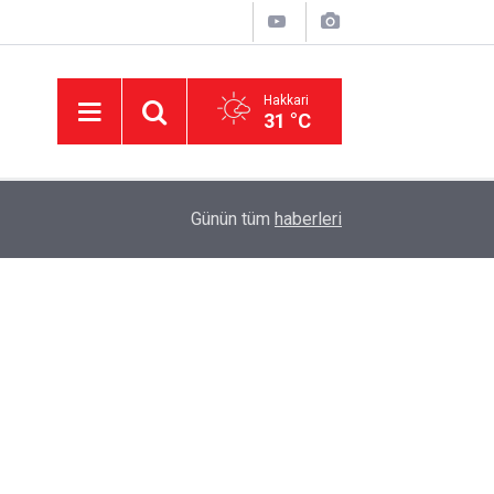
Hakkari
31 °C
14:38
AK Parti Hakkâri teşkilatı Şemdinli'de vatandaşl
Günün tüm
haberleri