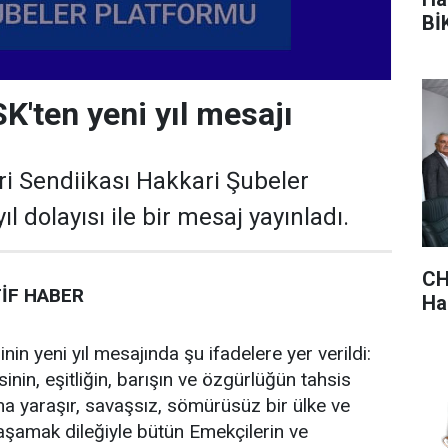
BİK
K'ten yeni yıl mesajı
i Sendiikası Hakkari Şubeler
l dolayısı ile bir mesaj yayınladı.
CH
İF
HABER
Hak
n yeni yıl mesajında şu ifadelere yer verildi:
nin, eşitliğin, barışın ve özgürlüğün tahsis
una yaraşır, savaşsız, sömürüsüz bir ülke ve
aşamak dileğiyle bütün Emekçilerin ve