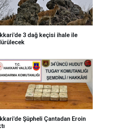
kari'de 3 dağ keçisi ihale ile
dürülecek
kkari'de Şüpheli Çantadan Eroin
tı