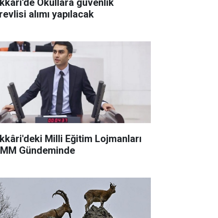
kkâri'de Okullara güvenlik
revlisi alımı yapılacak
kkâri'deki Milli Eğitim Lojmanları
MM Gündeminde