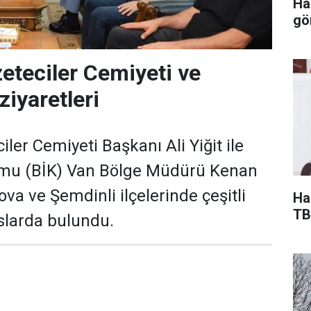
Ha
gö
eteciler Cemiyeti ve
ziyaretleri
ler Cemiyeti Başkanı Ali Yiğit ile
umu (BİK) Van Bölge Müdürü Kenan
va ve Şemdinli ilçelerinde çeşitli
Ha
TB
slarda bulundu.