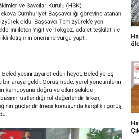
Hâkimler ve Savcılar Kurulu (HSK)
ekova Cumhuriyet Başsavcılığı görevine atanan
zyürek oldu. Başsavcı Temizyürek'e yeni
lerini ileten Yiğit ve Tokgöz, adalet teşkilatı ile
Hak
ıklı iletişimin önemine vurgu yaptı.
öl
Belediyesini ziyaret eden heyet, Belediye Eş
le bir araya geldi. Görüşmede, yerel yönetimlerin
rın kamuoyuna doğru ve etkin şekilde
basının üstlendiği rol değerlendirilirken,
liğinin güçlendirilmesi konusunda karşılıklı görüş
du.
Ha
Çık