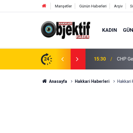
Manşetler
Günün Haberleri
Arşiv
S
KADIN
GÜ
İK’ten ilçe ziyaretleri
24
15:30
CHP Gen
Anasayfa
Hakkari Haberleri
Hakkari 