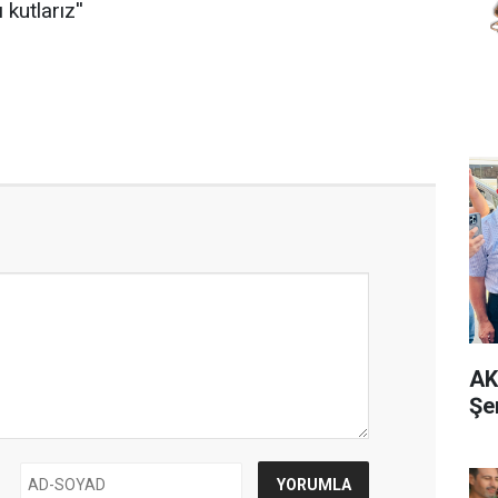
 kutlarız''
AK
Şe