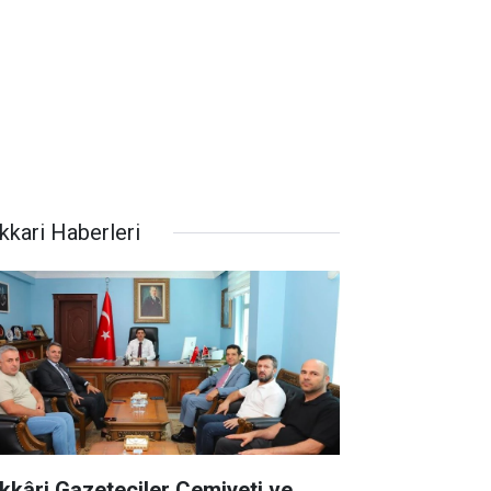
kkari Haberleri
kkâri Gazeteciler Cemiyeti ve