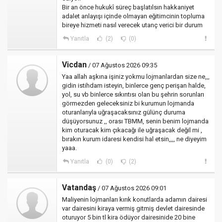
Bir an önce hukukî süreç başlatılsın hakkaniyet
adalet anlayışı içinde olmayan eğitimcinin topluma
bireye hizmeti nasıl verecek utanç verici bir durum
Yanıtla
(2)
(0)
Vicdan
/ 07 Ağustos 2026 09:35
Yaa allah aşkına işiniz yokmu lojmanlardan size ne,,,
gidin istihdam isteyin, binlerce genç perişan halde,
yol, su vb binlerce sıkıntısı olan bu şehrin sorunları
görmezden geleceksiniz bi kurumun lojmanda
oturanlarıyla uğraşacaksınız gülünç duruma
düşüyorsunuz ,, orası TBMM, senin benim lojmanda
kim oturacak kim çıkacağı ile uğraşacak değil mi ,
bırakın kurum idaresi kendisi hal etsin,,,, ne diyeyim
yaaa.
Yanıtla
(0)
(2)
Vatandaş
/ 07 Ağustos 2026 09:01
Maliyenin lojmanları kırık konutlarda adamın dairesi
var dairesini kiraya vermiş gitmiş devlet dairesinde
oturuyor 5 bin tl kira ödüyor dairesinide 20 bine