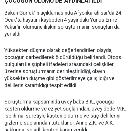
ÇOCUĞUN ÖLÜMÜ DE AYDINLATILDI
Bakan Gürlek'in açıklamasında Afyonkarahisar'da 24
Ocak'ta hayatını kaybeden 4 yaşındaki Yunus Emre
Yakar'ın ölümüne ilişkin soruşturmanın sonuçları da
yer aldı.
Yüksekten düşme olarak değerlendirilen olayda,
çocuğun darbedilerek öldürüldüğü belirlendi. Otopsi
bulguları ile şüpheli ifadeleri arasındaki çelişkiler
üzerine soruşturmanın derinleştirildiği, olayın
yüksekten düşme gibi gösterilmeye çalışıldığı ve
delillerin karartıldığı tespit edildi.
Soruşturma kapsamında üvey baba B.K., çocuğu
kasten öldürme ve eziyet suçlarından; üvey dede M.K.
ise ihmal suretiyle kasten öldürme ve suç delillerini
gizleme suçlarından tutuklandı. Anne Z.K. ve A.K.
hakkında ise adli kontrol kararı verildi.