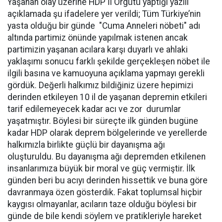
Yaşanan olay üzerine HDP İl Örgütü yaptığı yazılı
açıklamada şu ifadelere yer verildi; Tüm Türkiye’nin
yasta olduğu bir günde "Cuma Anneleri nöbeti" adı
altında partimiz önünde yapılmak istenen ancak
partimizin yaşanan acılara karşı duyarlı ve ahlaki
yaklaşımı sonucu farklı şekilde gerçekleşen nöbet ile
ilgili basına ve kamuoyuna açıklama yapmayı gerekli
gördük. Değerli halkımız bildiğiniz üzere hepimizi
derinden etkileyen 10 il de yaşanan depremin etkileri
tarif edilemeyecek kadar acı ve zor durumlar
yaşatmıştır. Böylesi bir süreçte ilk günden bugüne
kadar HDP olarak deprem bölgelerinde ve yerellerde
halkımızla birlikte güçlü bir dayanışma ağı
oluşturuldu. Bu dayanışma ağı depremden etkilenen
insanlarımıza büyük bir moral ve güç vermiştir. İlk
günden beri bu acıyı derinden hissettik ve buna göre
davranmaya özen gösterdik. Fakat toplumsal hiçbir
kaygısı olmayanlar, acıların taze olduğu böylesi bir
günde de bile kendi söylem ve pratikleriyle hareket