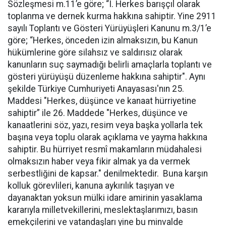
Sözleşmesi m.11’e göre; “I. Herkes barışçıl olarak
toplanma ve dernek kurma hakkına sahiptir. Yine 2911
sayılı Toplantı ve Gösteri Yürüyüşleri Kanunu m.3/1’e
göre; “Herkes, önceden izin almaksızın, bu Kanun
hükümlerine göre silahsız ve saldırısız olarak
kanunların suç saymadığı belirli amaçlarla toplantı ve
gösteri yürüyüşü düzenleme hakkına sahiptir". Aynı
şekilde Türkiye Cumhuriyeti Anayasası'nın 25.
Maddesi "Herkes, düşünce ve kanaat hürriyetine
sahiptir” ile 26. Maddede "Herkes, düşünce ve
kanaatlerini söz, yazı, resim veya başka yollarla tek
başına veya toplu olarak açıklama ve yayma hakkına
sahiptir. Bu hürriyet resmî makamların müdahalesi
olmaksızın haber veya fikir almak ya da vermek
serbestliğini de kapsar." denilmektedir. Buna karşın
kolluk görevlileri, kanuna aykırılık taşıyan ve
dayanaktan yoksun mülki idare amirinin yasaklama
kararıyla milletvekillerini, meslektaşlarımızı, basın
emekçilerini ve vatandaşları yine bu minvalde