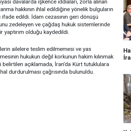
yasi davalarda işkence iddiaları, zorla alınan
ılanma hakkının ihlal edildiğine yönelik bulguların
ı ifade edildi. İdam cezasının geri dönüşü
unu zedeleyen ve çağdaş hukuk sistemlerinde
ir yaptırım olduğu kaydedildi.
elerin ailelere teslim edilmemesi ve yas
Ha
nmesinin hukukun değil korkunun hakim kılınmak
İr
i belirtilen açıklamada, İran’da Kürt tutuklulara
rhal durdurulması çağrısında bulunuldu.