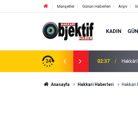
Manşetler
Günün Haberleri
Arşiv
S
KADIN
GÜ
anları TBMM Gündeminde
24
02:23
İsviçre’
Anasayfa
Hakkari Haberleri
Hakkari 