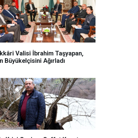
kkâri Valisi İbrahim Taşyapan,
an Büyükelçisini Ağırladı