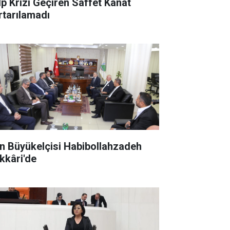
lp Krizi Geçiren Saffet Kanat
rtarılamadı
an Büyükelçisi Habibollahzadeh
kkâri'de