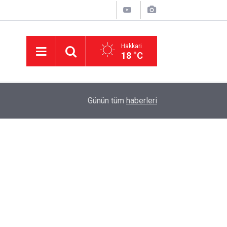
Hakkari
18 °C
02:06
Hakkari'de 3 dağ keçisi ihale ile öldürülecek
Günün tüm
haberleri