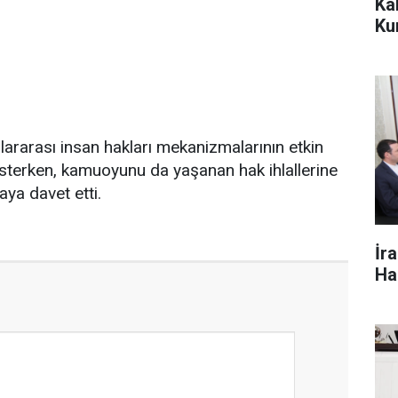
Ka
Ku
lararası insan hakları mekanizmalarının etkin
 isterken, kamuoyunu da yaşanan hak ihlallerine
ya davet etti.
İr
Ha