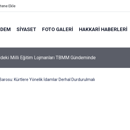
itene Ekle
NDEM
SIYASET
FOTO GALERI
HAKKARI HABERLERI
nin iade ettiği Bahar Yalçınkaya 15 aylık bebeğiyle tutuklandı
Barosu: Kürtlere Yönelik İdamlar Derhal Durdurulmalı