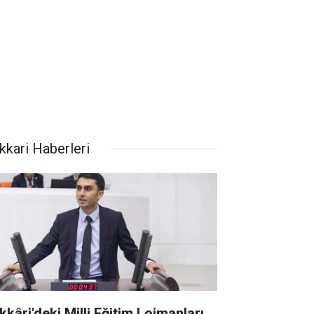
kkari Haberleri
kkâri'deki Milli Eğitim Lojmanları