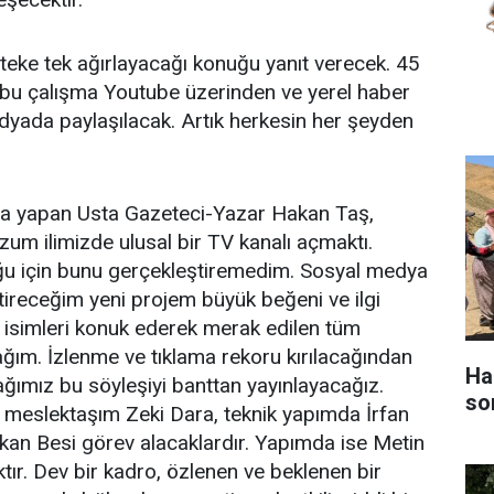
eke tek ağırlayacağı konuğu yanıt verecek. 45
 bu çalışma Youtube üzerinden ve yerel haber
medyada paylaşılacak. Artık herkesin her şeyden
ama yapan Usta Gazeteci-Yazar Hakan Taş,
zum ilimizde ulusal bir TV kanalı açmaktı.
ğu için bunu gerçekleştiremedim. Sosyal medya
ireceğim yeni projem büyük beğeni ve ilgi
n isimleri konuk ederek merak edilen tüm
ağım. İzlenme ve tıklama rekoru kırılacağından
Ha
ğımız bu söyleşiyi banttan yayınlayacağız.
so
meslektaşım Zeki Dara, teknik yapımda İrfan
kan Besi görev alacaklardır. Yapımda ise Metin
tır. Dev bir kadro, özlenen ve beklenen bir