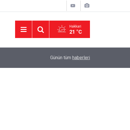
Hakkari
21 °C
00:49
Hakkari'de Yaylada süt sağımı sonrası halay çek
Günün tüm
haberleri