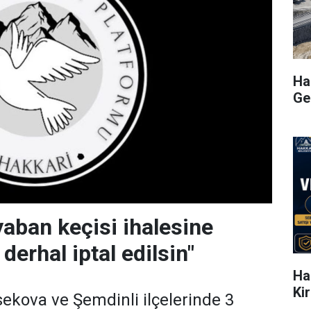
Hak
Ge
yaban keçisi ihalesine
 derhal iptal edilsin"
Ha
Ki
ekova ve Şemdinli ilçelerinde 3