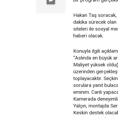
Hakan Taş soracak, t
dakika sürecek olan
siteleri ile sosyal 
haberi olacak.
Konuyla ilgili açıkl
“Aslında en büyük ar
Maliyet yüksek oldu
üzerinden gerçekleşt
toplayacaktır. Seçki
sorulara yanıt bulac
eminim. Canlı yapaca
Kamerada deneyimli 
Yalçın, montajda Ser
Keskin destek olacak