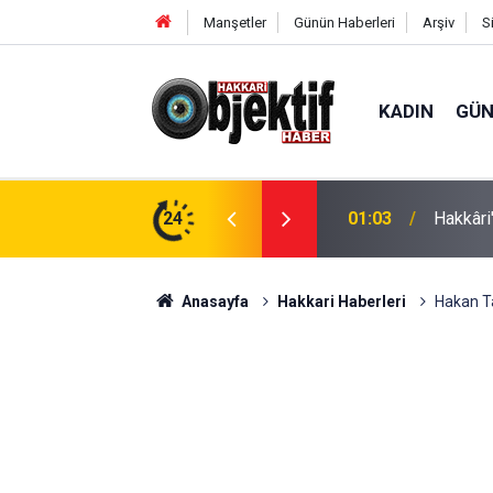
Manşetler
Günün Haberleri
Arşiv
S
KADIN
GÜ
tepki: "İhale derhal iptal edilsin"
24
00:58
14 yaşı
Anasayfa
Hakkari Haberleri
Hakan Ta