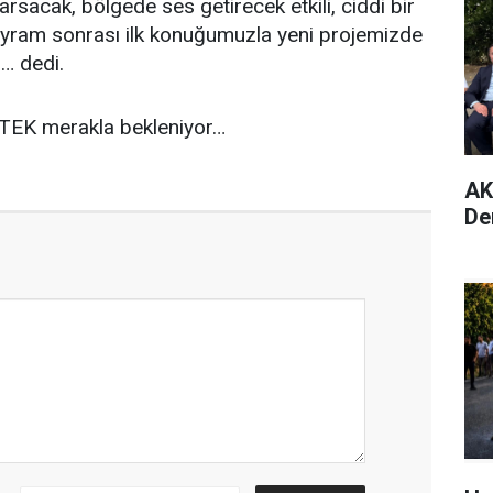
sacak, bölgede ses getirecek etkili, ciddi bir
Bayram sonrası ilk konuğumuzla yeni projemizde
”… dedi.
TEK merakla bekleniyor…
AK
De