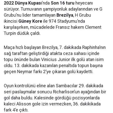
2022 Dünya Kupası
’nda
Son 16 turu
heyecanı
sürüyor. Turnuvanın şampiyonluk adaylarından ve G
Grubu’nu lider tamamlayan
Brezilya
, H Grubu
ikincisi
Güney Kore
ile 974 Stadyumu’nda
karşılaşırken, mücadelede Fransız hakem Clement
Turpin düdük çaldı.
Maça hızlı başlayan Brezilya, 7. dakikada Raphinha’nın
sağ taraftan geliştirdiği atakta ceza sahası içinde
topu önünde bulan Vinicius Junior ilk golü atan isim
oldu. 13. dakikada kazanılan penaltıda topun başına
geçen Neymar farkı 2’ye çıkaran golü kaydetti.
Oyun kontrolünü eline alan Sambacılar 29. dakikada
seri paslaşmalar sonucu Richarlison’un ayağından bir
gol daha buldu. Kalesinde gördüğü pozisyonlarda
kaleci Alisson gole izin vermezken, 36. dakikikada
fark 4’e çıktı.