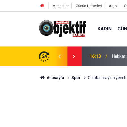
Manşetler
Günün Haberleri
Arşiv
S
KADIN
GÜ
h Hakkâri'de
24
16:13
Hakkari
Anasayfa
Spor
Galatasaray'da yeni te