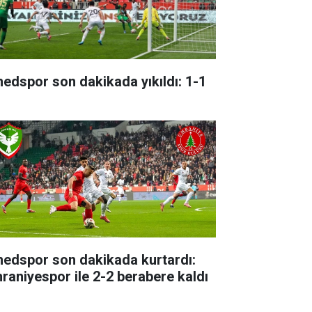
edspor son dakikada yıkıldı: 1-1
edspor son dakikada kurtardı:
raniyespor ile 2-2 berabere kaldı