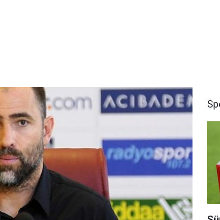
Sp
Süp