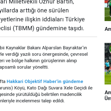
ri Milletvekili Öznur Bartın,
ıllarda arttığı öne sürülen
yetlerine ilişkin iddiaları Türkiye
clisi (TBMM) gündemine taşıdı.
Am
abii Kaynaklar Bakanı Alparslan Bayraktar'ın
le verdiği yazılı soru önergesinde, çevresel
eri ve bölge halkının görüşlerinin alınıp
kapsamlı sorular yöneltti.
fta
Hakkari Objektif Haber'in gündeme
runis) Köyü, Kato Dağı Suvara Xele Geçidi ile
Am
gesinde yürütüldüğü belirtilen madencilik
Üm
nleriyle incelenmesi talep edildi.