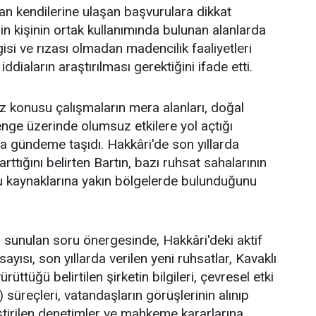
dan kendilerine ulaşan başvurulara dikkat
in kişinin ortak kullanımında bulunan alanlarda
lgisi ve rızası olmadan madencilik faaliyetleri
iddiaların araştırılması gerektiğini ifade etti.
söz konusu çalışmaların mera alanları, doğal
nge üzerinde olumsuz etkilere yol açtığı
da gündeme taşıdı. Hakkâri'de son yıllarda
rttığını belirten Bartın, bazı ruhsat sahalarının
 su kaynaklarına yakın bölgelerde bulunduğunu
sunulan soru önergesinde, Hakkâri'deki aktif
ayısı, son yıllarda verilen yeni ruhsatlar, Kavaklı
rüttüğü belirtilen şirketin bilgileri, çevresel etki
süreçleri, vatandaşların görüşlerinin alınıp
ştirilen denetimler ve mahkeme kararlarına