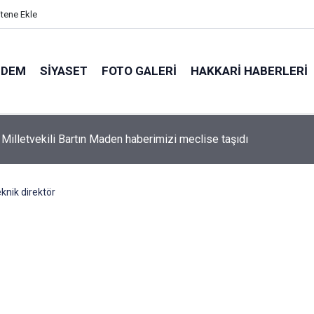
itene Ekle
NDEM
SIYASET
FOTO GALERI
HAKKARI HABERLERI
 Milletvekili Bartın Maden haberimizi meclise taşıdı
knik direktör