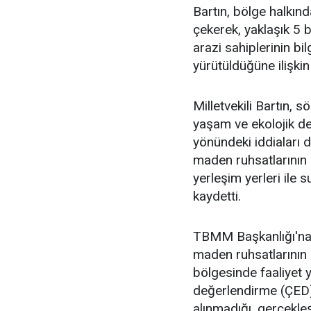
Bartın, bölge halkın
çekerek, yaklaşık 5 b
arazi sahiplerinin bi
yürütüldüğüne ilişkin 
Milletvekili Bartın, 
yaşam ve ekolojik de
yönündeki iddiaları 
maden ruhsatlarının a
yerleşim yerleri ile
kaydetti.
TBMM Başkanlığı'na 
maden ruhsatlarının s
bölgesinde faaliyet yü
değerlendirme (ÇED) 
alınmadığı, gerçekle