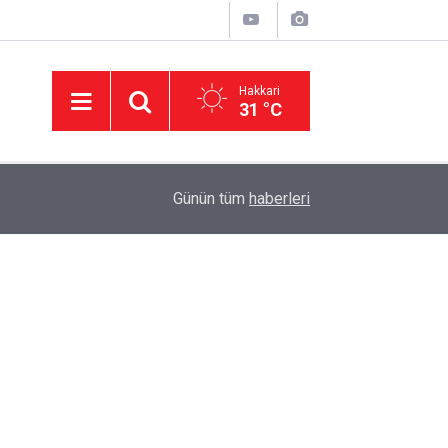
Hakkari
31 °C
15:47
Adalet Bakanı Akın Gürlek'ten 'çerçeve yasa' aç
Günün tüm
haberleri