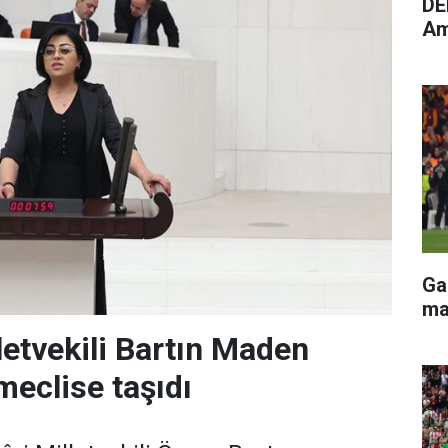
DE
Am
Ga
ma
letvekili Bartın Maden
meclise taşıdı