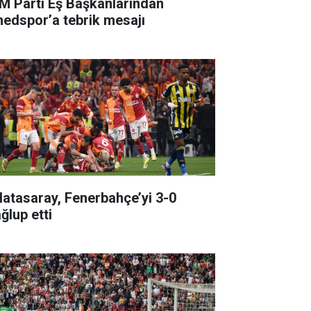
M Parti Eş Başkanlarından
edspor’a tebrik mesajı
latasaray, Fenerbahçe’yi 3-0
ğlup etti