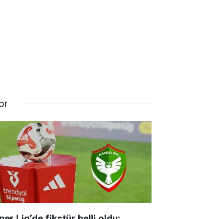
or
er Lig’de fikstür belli oldu: