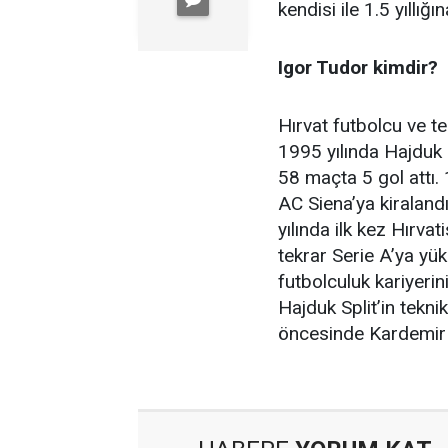
kendisi ile 1.5 yıllığ
Igor Tudor kimdir?
Hırvat futbolcu ve t
1995 yılında Hajduk
58 maçta 5 gol attı. 
AC Siena’ya kiraland
yılında ilk kez Hırvat
tekrar Serie A’ya yü
futbolculuk kariyerin
Hajduk Split’in tek
öncesinde Kardemir 