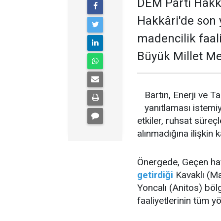
DEM Parti Hakkâ
Hakkâri'de son y
madencilik faali
Büyük Millet Me
Bartın, Enerji ve T
yanıtlaması istemiy
etkiler, ruhsat süreçl
alınmadığına ilişkin 
Önergede, Geçen ha
getirdiği
Kavaklı (Ma
Yoncalı (Anitos) böl
faaliyetlerinin tüm yö