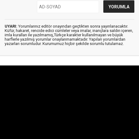
UYARI:
Yorumlarınız editör onayından geçtikten sonra yayınlanacaktır.
Küfür, hakaret, rencide edici cümleler veya imalar, inançlara saldırı içeren,
imla kuralları ile yazılmamış,Türkçe karakter kullanılmayan ve büyük
harflerle yazılmış yorumlar onaylanmamaktadır. Yapılan yorumlardan
yazarları sorumludur. Kurumumuz hiçbir şekilde sorumlu tutulamaz.